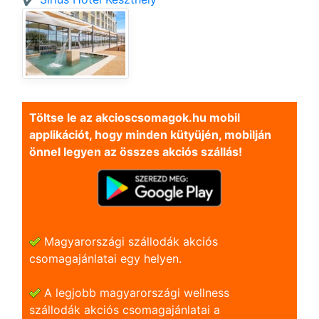
Töltse le az akcioscsomagok.hu mobil
applikációt, hogy minden kütyüjén, mobilján
önnel legyen az összes akciós szállás!
Magyarországi szállodák akciós
csomagajánlatai egy helyen.
A legjobb magyarországi wellness
szállodák akciós csomagajánlatai a