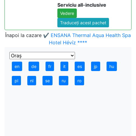
Serviciu all-inclusive
Vedere
Traduceți acest pachet
Înapoi la cazare
✔️ ENSANA Thermal Aqua Health Spa
Hotel Hévíz ****
en
de
fr
it
es
jp
hu
pl
nl
se
ru
ro