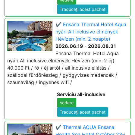
Traduceți acest pachet
✔️ Ensana Thermal Hotel Aqua
nyári All inclusive élmények
Hévízen (min. 2 noapte)
2026.06.19 - 2026.08.31
Ensana Thermal Hotel Aqua
nyári All inclusive élmények Hévízen (min. 2 éj)
40.000 Ft / fő / éj ártól / all incusive ellátás /
szállodai fürdőrészleg / gyógyvizes medencék /
szaunavilág / ingyenes wifi /
Serviciu all-inclusive
Vedere
Traduceți acest pachet
✔️ Thermal AQUA Ensana
Health Spa Hotel Október 23-i