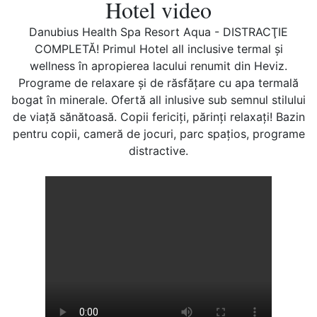
Hotel video
Danubius Health Spa Resort Aqua - DISTRACŢIE
COMPLETĂ! Primul Hotel all inclusive termal şi
wellness în apropierea lacului renumit din Heviz.
Programe de relaxare şi de răsfăţare cu apa termală
bogat în minerale. Ofertă all inlusive sub semnul stilului
de viaţă sănătoasă. Copii fericiţi, părinţi relaxaţi! Bazin
pentru copii, cameră de jocuri, parc spaţios, programe
distractive.