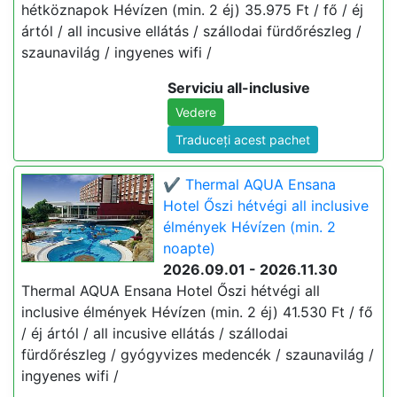
hétköznapok Hévízen (min. 2 éj) 35.975 Ft / fő / éj
ártól / all incusive ellátás / szállodai fürdőrészleg /
szaunavilág / ingyenes wifi /
Serviciu all-inclusive
Vedere
Traduceți acest pachet
✔️ Thermal AQUA Ensana
Hotel Őszi hétvégi all inclusive
élmények Hévízen (min. 2
noapte)
2026.09.01 - 2026.11.30
Thermal AQUA Ensana Hotel Őszi hétvégi all
inclusive élmények Hévízen (min. 2 éj) 41.530 Ft / fő
/ éj ártól / all incusive ellátás / szállodai
fürdőrészleg / gyógyvizes medencék / szaunavilág /
ingyenes wifi /