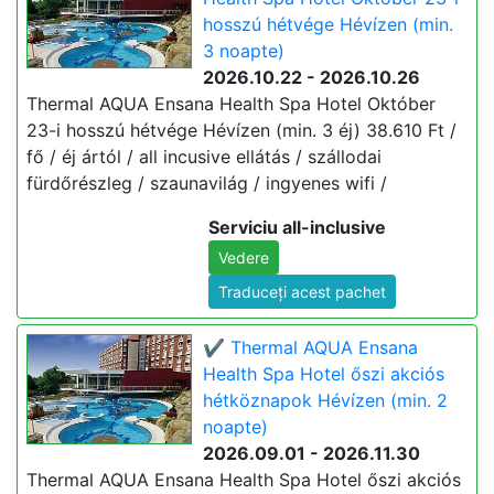
hosszú hétvége Hévízen (min.
3 noapte)
2026.10.22 - 2026.10.26
Thermal AQUA Ensana Health Spa Hotel Október
23-i hosszú hétvége Hévízen (min. 3 éj) 38.610 Ft /
fő / éj ártól / all incusive ellátás / szállodai
fürdőrészleg / szaunavilág / ingyenes wifi /
Serviciu all-inclusive
Vedere
Traduceți acest pachet
✔️ Thermal AQUA Ensana
Health Spa Hotel őszi akciós
hétköznapok Hévízen (min. 2
noapte)
2026.09.01 - 2026.11.30
Thermal AQUA Ensana Health Spa Hotel őszi akciós