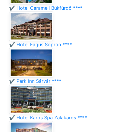
✔️ Hotel Caramell Bükfürdő ****
✔️ Hotel Fagus Sopron ****
✔️ Park Inn Sárvár ****
✔️ Hotel Karos Spa Zalakaros ****