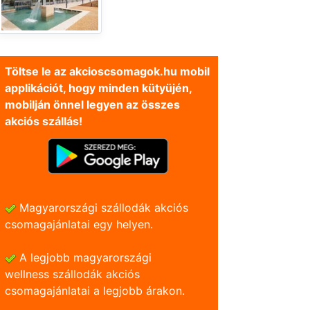
Töltse le az akcioscsomagok.hu mobil
applikációt, hogy minden kütyüjén,
mobilján önnel legyen az összes
akciós szállás!
Magyarországi szállodák akciós
csomagajánlatai egy helyen.
A legjobb magyarországi
wellness szállodák akciós
csomagajánlatai a legjobb árakon.