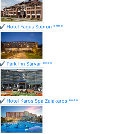
✔️ Hotel Fagus Sopron ****
✔️ Park Inn Sárvár ****
✔️ Hotel Karos Spa Zalakaros ****