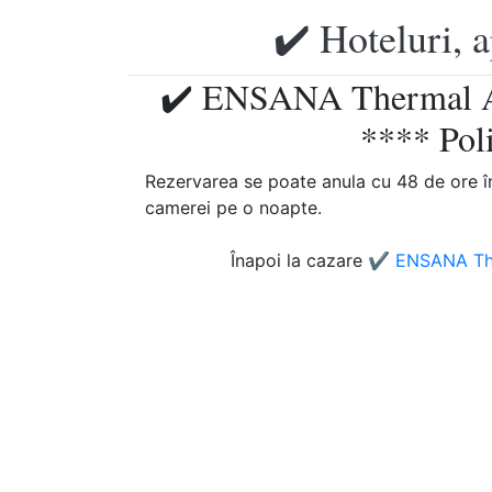
✔️ Hoteluri, 
✔️ ENSANA Thermal Aq
**** Poli
Rezervarea se poate anula cu 48 de ore înai
camerei pe o noapte.
Înapoi la cazare
✔️ ENSANA The