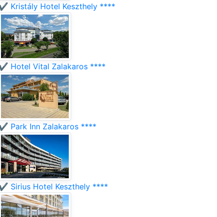
✔️ Kristály Hotel Keszthely ****
✔️ Hotel Vital Zalakaros ****
✔️ Park Inn Zalakaros ****
✔️ Sirius Hotel Keszthely ****