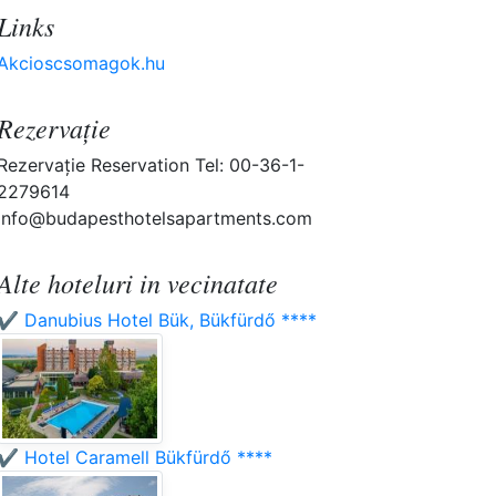
Links
Akcioscsomagok.hu
Rezervaţie
Rezervaţie Reservation Tel: 00-36-1-
2279614
info@budapesthotelsapartments.com
Alte hoteluri in vecinatate
✔️ Danubius Hotel Bük, Bükfürdő ****
✔️ Hotel Caramell Bükfürdő ****