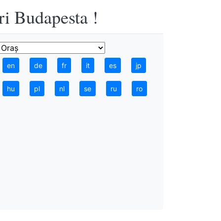
ri Budapesta !
en
de
fr
it
es
jp
hu
pl
nl
se
ru
ro