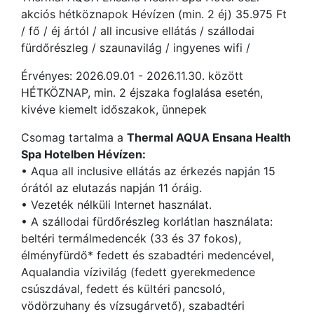
akciós hétköznapok Hévízen (min. 2 éj) 35.975 Ft
/ fő / éj ártól / all incusive ellátás / szállodai
fürdőrészleg / szaunavilág / ingyenes wifi /
Érvényes: 2026.09.01 - 2026.11.30. között
HÉTKÖZNAP, min. 2 éjszaka foglalása esetén,
kivéve kiemelt időszakok, ünnepek
Csomag tartalma a
Thermal AQUA Ensana Health
Spa Hotelben Hévízen
:
• Aqua all inclusive ellátás az érkezés napján 15
órától az elutazás napján 11 óráig.
• Vezeték nélküli Internet használat.
• A szállodai fürdőrészleg korlátlan használata:
beltéri termálmedencék (33 és 37 fokos),
élményfürdő* fedett és szabadtéri medencével,
Aqualandia vízivilág (fedett gyerekmedence
csúszdával, fedett és kültéri pancsoló,
vödörzuhany és vízsugárvető), szabadtéri