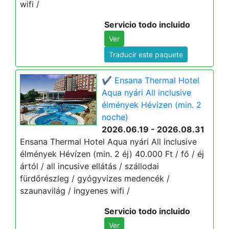
wifi /
Servicio todo incluido
Ver
Traducir este paquete
✔️ Ensana Thermal Hotel
Aqua nyári All inclusive
élmények Hévízen (min. 2
noche)
2026.06.19 - 2026.08.31
Ensana Thermal Hotel Aqua nyári All inclusive
élmények Hévízen (min. 2 éj) 40.000 Ft / fő / éj
ártól / all incusive ellátás / szállodai
fürdőrészleg / gyógyvizes medencék /
szaunavilág / ingyenes wifi /
Servicio todo incluido
Ver