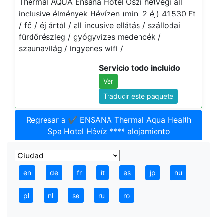
Thermal AQUA Ensana Hotel Őszi hétvégi all
inclusive élmények Hévízen (min. 2 éj) 41.530 Ft
/ fő / éj ártól / all incusive ellátás / szállodai
fürdőrészleg / gyógyvizes medencék /
szaunavilág / ingyenes wifi /
Servicio todo incluido
Ver
Traducir este paquete
Regresar a ✔️ ENSANA Thermal Aqua Health
Spa Hotel Hévíz **** alojamiento
en
de
fr
it
es
jp
hu
pl
nl
se
ru
ro