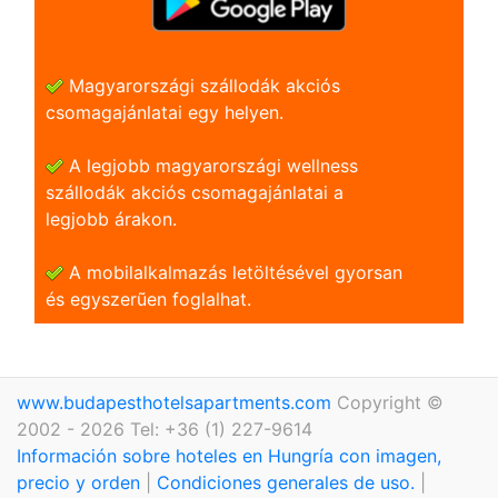
Magyarországi szállodák akciós
csomagajánlatai egy helyen.
A legjobb magyarországi wellness
szállodák akciós csomagajánlatai a
legjobb árakon.
A mobilalkalmazás letöltésével gyorsan
és egyszerũen foglalhat.
www.budapesthotelsapartments.com
Copyright ©
2002 - 2026 Tel: +36 (1) 227-9614
Información sobre hoteles en Hungría con imagen,
precio y orden
|
Condiciones generales de uso.
|