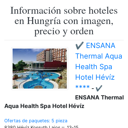
Información sobre hoteles
en Hungría con imagen,
precio y orden
✔️ ENSANA
Thermal Aqua
Health Spa
Hotel Hévíz
****
- ✔️
ENSANA Thermal
Aqua Health Spa Hotel Hévíz
Ofertas de paquetes: 5 pieza
8380 Hévíz,Kossuth Lajos u. 13-15.