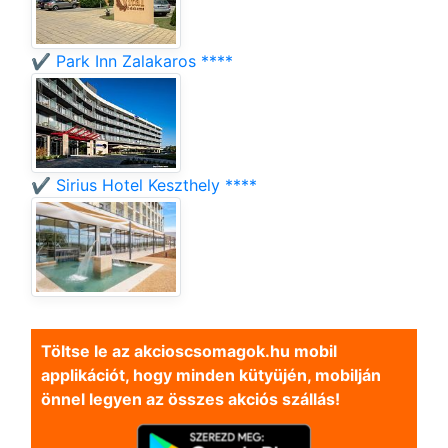
✔️ Park Inn Zalakaros ****
✔️ Sirius Hotel Keszthely ****
Töltse le az akcioscsomagok.hu mobil
applikációt, hogy minden kütyüjén, mobilján
önnel legyen az összes akciós szállás!