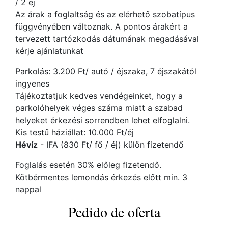
/ 2 éj
Az árak a foglaltság és az elérhető szobatípus
függvényében változnak. A pontos árakért a
tervezett tartózkodás dátumának megadásával
kérje ajánlatunkat
Parkolás: 3.200 Ft/ autó / éjszaka, 7 éjszakától
ingyenes
Tájékoztatjuk kedves vendégeinket, hogy a
parkolóhelyek véges száma miatt a szabad
helyeket érkezési sorrendben lehet elfoglalni.
Kis testű háziállat: 10.000 Ft/éj
Hévíz
- IFA (830 Ft/ fő / éj) külön fizetendő
Foglalás esetén 30% előleg fizetendő.
Kötbérmentes lemondás érkezés előtt min. 3
nappal
Pedido de oferta