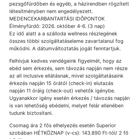
pezsgőfürdőben és egyéb, a házirendben rögzített
létesítményben nem engedélyezett.
MEDENCEKARBANTARTÁSI IDŐPONTOK
Élményfürdő: 2026. október 4-6. (3 nap)
Ez idő alatt a a szálloda wellness részlegének
összes többi szolgáltatáseleme zavartalanul fog
működni. A dátumváltoztatás jogát fenntartjuk.
Felhívjuk kedves vendégeink figyelmét, hogy az
ebéd sem érkezés, sem távozás napján nem része
az all inclusive ellátásnak, mivel szolgáltatásaink
érkezés napján 15 órától (check-in) elutazás
napján 11 óráig (check-out) vehetők igénybe.
Ugyanakkor igény esetén érkezés / távozás napján
is van lehetőség ebédelni, melyet felár ellenében
tudunk biztosítani.
Csomag ára 2 fős elhelyezés esetén Superior
szobában HÉTKÖZNAP (v-cs): 143.890 Ft-tól/ 2 fő