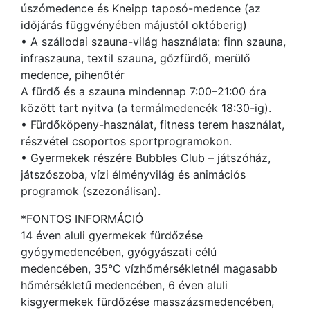
úszómedence és Kneipp taposó-medence (az
időjárás függvényében májustól októberig)
• A szállodai szauna-világ használata: finn szauna,
infraszauna, textil szauna, gőzfürdő, merülő
medence, pihenőtér
A fürdő és a szauna mindennap 7:00–21:00 óra
között tart nyitva (a termálmedencék 18:30-ig).
• Fürdőköpeny-használat, fitness terem használat,
részvétel csoportos sportprogramokon.
• Gyermekek részére Bubbles Club – játszóház,
játszószoba, vízi élményvilág és animációs
programok (szezonálisan).
*FONTOS INFORMÁCIÓ
14 éven aluli gyermekek fürdőzése
gyógymedencében, gyógyászati célú
medencében, 35°C vízhőmérsékletnél magasabb
hőmérsékletű medencében, 6 éven aluli
kisgyermekek fürdőzése masszázsmedencében,