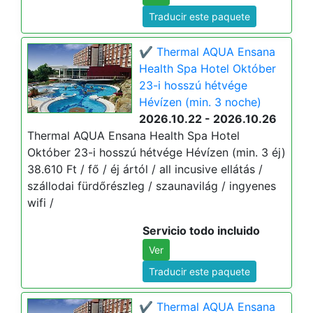
Traducir este paquete
✔️ Thermal AQUA Ensana
Health Spa Hotel Október
23-i hosszú hétvége
Hévízen (min. 3 noche)
2026.10.22 - 2026.10.26
Thermal AQUA Ensana Health Spa Hotel
Október 23-i hosszú hétvége Hévízen (min. 3 éj)
38.610 Ft / fő / éj ártól / all incusive ellátás /
szállodai fürdőrészleg / szaunavilág / ingyenes
wifi /
Servicio todo incluido
Ver
Traducir este paquete
✔️ Thermal AQUA Ensana