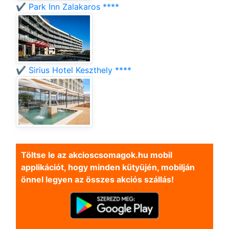
✔️ Park Inn Zalakaros ****
✔️ Sirius Hotel Keszthely ****
Töltse le az akcioscsomagok.hu mobil
applikációt, hogy minden kütyüjén, mobilján
önnel legyen az összes akciós szállás!