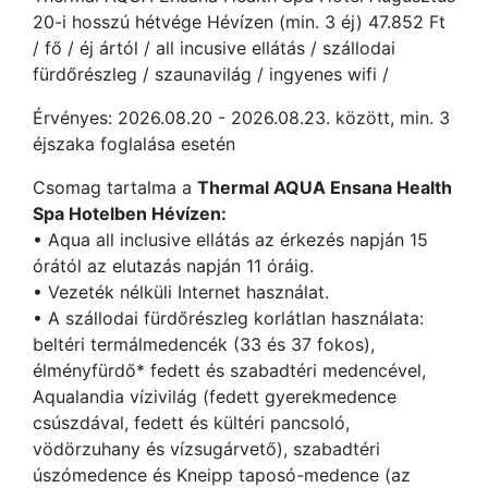
20-i hosszú hétvége Hévízen (min. 3 éj) 47.852 Ft
/ fő / éj ártól / all incusive ellátás / szállodai
fürdőrészleg / szaunavilág / ingyenes wifi /
Érvényes: 2026.08.20 - 2026.08.23. között, min. 3
éjszaka foglalása esetén
Csomag tartalma a
Thermal AQUA Ensana Health
Spa Hotelben Hévízen
:
• Aqua all inclusive ellátás az érkezés napján 15
órától az elutazás napján 11 óráig.
• Vezeték nélküli Internet használat.
• A szállodai fürdőrészleg korlátlan használata:
beltéri termálmedencék (33 és 37 fokos),
élményfürdő* fedett és szabadtéri medencével,
Aqualandia vízivilág (fedett gyerekmedence
csúszdával, fedett és kültéri pancsoló,
vödörzuhany és vízsugárvető), szabadtéri
úszómedence és Kneipp taposó-medence (az