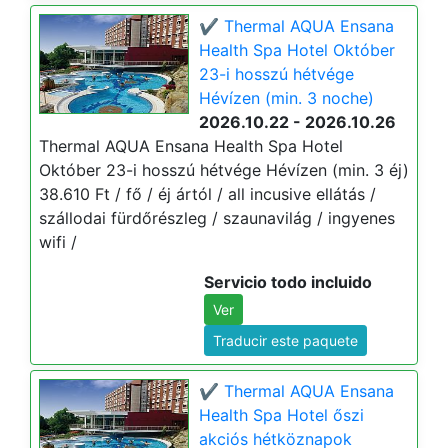
✔️ Thermal AQUA Ensana
Health Spa Hotel Október
23-i hosszú hétvége
Hévízen (min. 3 noche)
2026.10.22 - 2026.10.26
Thermal AQUA Ensana Health Spa Hotel
Október 23-i hosszú hétvége Hévízen (min. 3 éj)
38.610 Ft / fő / éj ártól / all incusive ellátás /
szállodai fürdőrészleg / szaunavilág / ingyenes
wifi /
Servicio todo incluido
Ver
Traducir este paquete
✔️ Thermal AQUA Ensana
Health Spa Hotel őszi
akciós hétköznapok