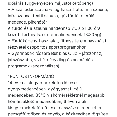
időjárás függvényében májustól októberig)
• A szállodai szauna-világ használata: finn szauna,
infraszauna, textil szauna, gőzfürdő, merülő
medence, pihenőtér
A fürdő és a szauna mindennap 7:00–21:00 óra
között tart nyitva (a termálmedencék 18:30-ig).
• Fürdőköpeny-használat, fitness terem használat,
részvétel csoportos sportprogramokon.
• Gyermekek részére Bubbles Club – játszóház,
játszószoba, vízi élményvilág és animációs
programok (szezonálisan).
*FONTOS INFORMÁCIÓ
14 éven aluli gyermekek fürdőzése
gyógymedencében, gyógyászati célú
medencében, 35°C vízhőmérsékletnél magasabb
hőmérsékletű medencében, 6 éven aluli
kisgyermekek fürdőzése masszázsmedencében,
pezsgőfürdőben és egyéb, a házirendben rögzített