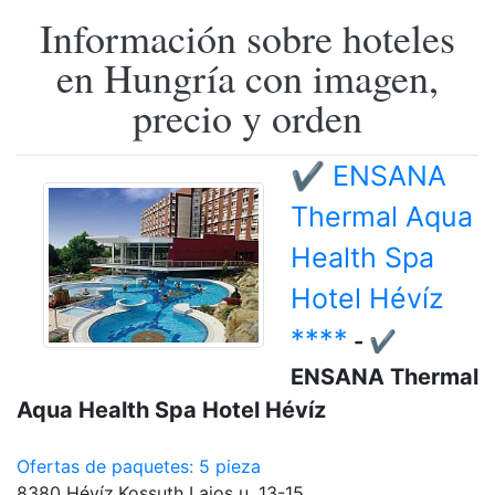
Información sobre hoteles
en Hungría con imagen,
precio y orden
✔️ ENSANA
Thermal Aqua
Health Spa
Hotel Hévíz
****
- ✔️
ENSANA Thermal
Aqua Health Spa Hotel Hévíz
Ofertas de paquetes: 5 pieza
8380 Hévíz,Kossuth Lajos u. 13-15.