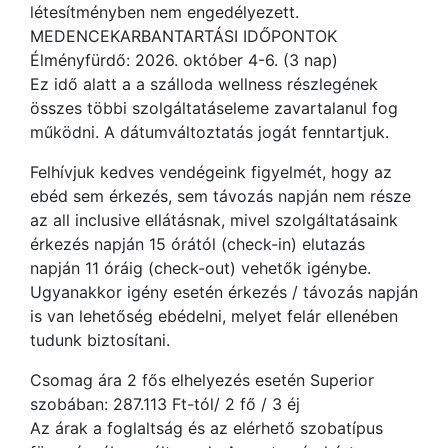
létesítményben nem engedélyezett.
MEDENCEKARBANTARTÁSI IDŐPONTOK
Élményfürdő: 2026. október 4-6. (3 nap)
Ez idő alatt a a szálloda wellness részlegének
összes többi szolgáltatáseleme zavartalanul fog
működni. A dátumváltoztatás jogát fenntartjuk.
Felhívjuk kedves vendégeink figyelmét, hogy az
ebéd sem érkezés, sem távozás napján nem része
az all inclusive ellátásnak, mivel szolgáltatásaink
érkezés napján 15 órától (check-in) elutazás
napján 11 óráig (check-out) vehetők igénybe.
Ugyanakkor igény esetén érkezés / távozás napján
is van lehetőség ebédelni, melyet felár ellenében
tudunk biztosítani.
Csomag ára 2 fős elhelyezés esetén Superior
szobában: 287.113 Ft-tól/ 2 fő / 3 éj
Az árak a foglaltság és az elérhető szobatípus