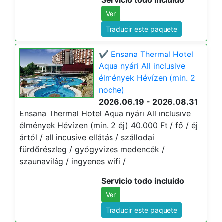
Servicio todo incluido
Ver
Traducir este paquete
✔️ Ensana Thermal Hotel
Aqua nyári All inclusive
élmények Hévízen (min. 2
noche)
2026.06.19 - 2026.08.31
Ensana Thermal Hotel Aqua nyári All inclusive
élmények Hévízen (min. 2 éj) 40.000 Ft / fő / éj
ártól / all incusive ellátás / szállodai
fürdőrészleg / gyógyvizes medencék /
szaunavilág / ingyenes wifi /
Servicio todo incluido
Ver
Traducir este paquete