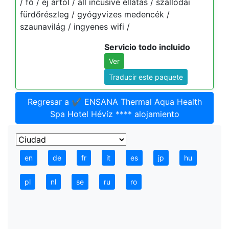
/ fő / éj ártól / all incusive ellátás / szállodai
fürdőrészleg / gyógyvizes medencék /
szaunavilág / ingyenes wifi /
Servicio todo incluido
Ver
Traducir este paquete
Regresar a ✔️ ENSANA Thermal Aqua Health
Spa Hotel Hévíz **** alojamiento
en
de
fr
it
es
jp
hu
pl
nl
se
ru
ro