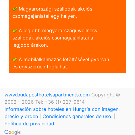
Magyarországi szállodák akciós
csomagajánlatai egy helyen.
A legjobb magyarországi wellness
szállodák akciós csomagajánlatai a
legjobb árakon.
A mobilalkalmazás letöltésével gyorsan
és egyszerũen foglalhat.
www.budapesthotelsapartments.com
Copyright ©
2002 - 2026 Tel: +36 (1) 227-9614
Información sobre hoteles en Hungría con imagen,
precio y orden
|
Condiciones generales de uso.
|
Política de privacidad