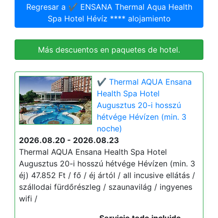
Regresar a ✔️ ENSANA Thermal Aqua Health
Spa Hotel Hévíz **** alojamiento
Más descuentos en paquetes de hotel.
✔️ Thermal AQUA Ensana
Health Spa Hotel
Augusztus 20-i hosszú
hétvége Hévízen (min. 3
noche)
2026.08.20 - 2026.08.23
Thermal AQUA Ensana Health Spa Hotel
Augusztus 20-i hosszú hétvége Hévízen (min. 3
éj) 47.852 Ft / fő / éj ártól / all incusive ellátás /
szállodai fürdőrészleg / szaunavilág / ingyenes
wifi /