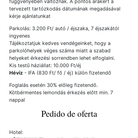
függvényében változnak. A pontos árakért a
tervezett tartózkodás dátumának megadásával
kérje ajánlatunkat
Parkolás: 3.200 Ft/ autó / éjszaka, 7 éjszakától
ingyenes
Tájékoztatjuk kedves vendégeinket, hogy a
parkolóhelyek véges száma miatt a szabad
helyeket érkezési sorrendben lehet elfoglalni.
Kis testű háziállat: 10.000 Ft/éj
Hévíz
- IFA (830 Ft/ fő / éj) külön fizetendő
Foglalás esetén 30% előleg fizetendő.
Kötbérmentes lemondás érkezés előtt min. 7
nappal
Pedido de oferta
Hotel: