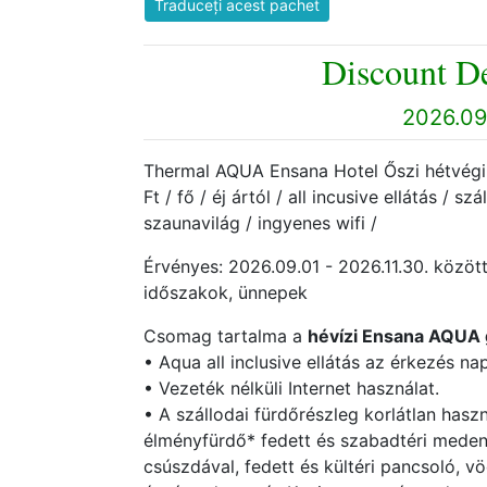
Traduceți acest pachet
Discount De
2026.09.
Thermal AQUA Ensana Hotel Őszi hétvégi a
Ft / fő / éj ártól / all incusive ellátás /
szaunavilág / ingyenes wifi /
Érvényes: 2026.09.01 - 2026.11.30. között
időszakok, ünnepek
Csomag tartalma a
hévízi Ensana AQUA 
• Aqua all inclusive ellátás az érkezés na
• Vezeték nélküli Internet használat.
• A szállodai fürdőrészleg korlátlan hasz
élményfürdő* fedett és szabadtéri meden
csúszdával, fedett és kültéri pancsoló, v