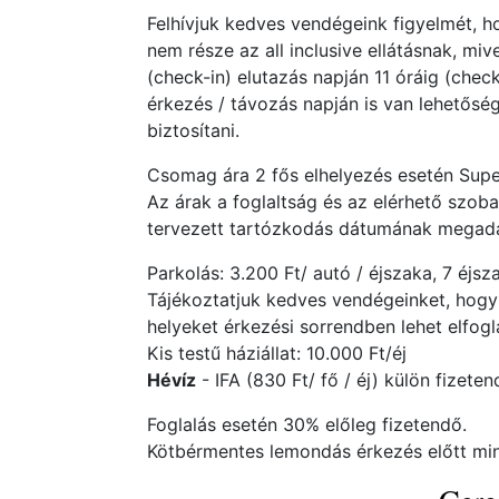
Felhívjuk kedves vendégeink figyelmét, 
nem része az all inclusive ellátásnak, miv
(check-in) elutazás napján 11 óráig (che
érkezés / távozás napján is van lehetőség
biztosítani.
Csomag ára 2 fős elhelyezés esetén Superi
Az árak a foglaltság és az elérhető szob
tervezett tartózkodás dátumának megadás
Parkolás: 3.200 Ft/ autó / éjszaka, 7 éjs
Tájékoztatjuk kedves vendégeinket, hogy
helyeket érkezési sorrendben lehet elfogla
Kis testű háziállat: 10.000 Ft/éj
Hévíz
- IFA (830 Ft/ fő / éj) külön fizete
Foglalás esetén 30% előleg fizetendő.
Kötbérmentes lemondás érkezés előtt min