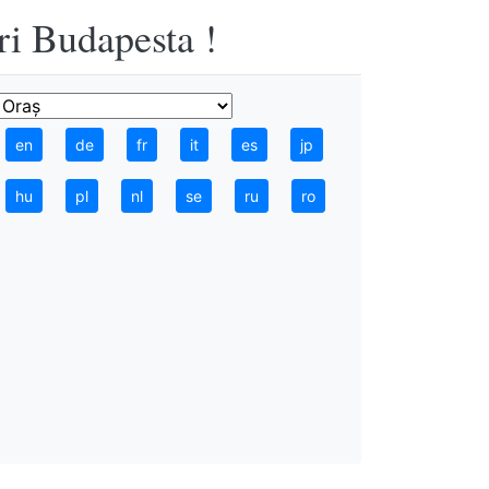
ri Budapesta !
en
de
fr
it
es
jp
hu
pl
nl
se
ru
ro