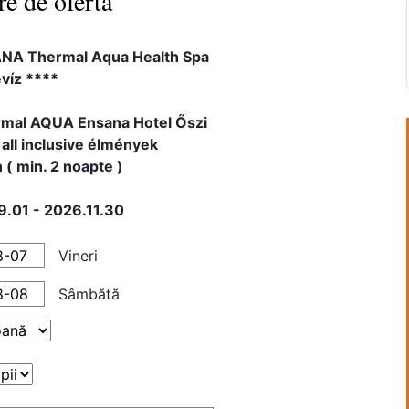
re de ofertă
NA Thermal Aqua Health Spa
víz ****
rmal AQUA Ensana Hotel Őszi
 all inclusive élmények
 ( min. 2 noapte )
.01 - 2026.11.30
Vineri
Sâmbătă