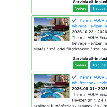
Serviciu all-inclus
Vedere
Traduceț
✔️ Thermal AQUA E
hétvége Hévízen (m
2026.10.22 - 2026
Thermal AQUA Ensa
hétvége Hévízen (min
ellátás / szállodai fürdőrészleg / szaunav
Serviciu all-inclus
Vedere
Traduceț
✔️ Thermal AQUA E
hétköznapok Hévíz
2026.09.01 - 2026
Thermal AQUA Ensa
Hévízen (min. 2 éj) 3
szállodai fürdőrészleg / szaunavilág / in