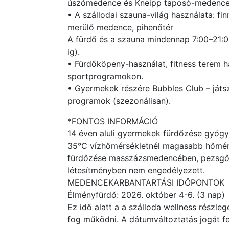
úszómedence és Kneipp taposó-medence (
• A szállodai szauna-világ használata: fin
merülő medence, pihenőtér
A fürdő és a szauna mindennap 7:00–21:0
ig).
• Fürdőköpeny-használat, fitness terem h
sportprogramokon.
• Gyermekek részére Bubbles Club – játsz
programok (szezonálisan).
*FONTOS INFORMÁCIÓ
14 éven aluli gyermekek fürdőzése gyó
35°C vízhőmérsékletnél magasabb hőmérs
fürdőzése masszázsmedencében, pezsgőfü
létesítményben nem engedélyezett.
MEDENCEKARBANTARTÁSI IDŐPONTOK
Élményfürdő: 2026. október 4-6. (3 nap)
Ez idő alatt a a szálloda wellness részle
fog működni. A dátumváltoztatás jogát fe