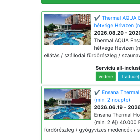
✔️ Thermal AQUA E
hétvége Hévízen (m
2026.08.20 - 202
Thermal AQUA Ensa
hétvége Hévízen (min
ellátás / szállodai fürdőrészleg / szaunav
Serviciu all-inclus
Vedere
Traduceț
✔️ Ensana Thermal 
(min. 2 noapte)
2026.06.19 - 202
Ensana Thermal Hot
(min. 2 éj) 40.000 Ft
fürdőrészleg / gyógyvizes medencék / sz