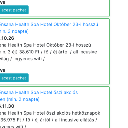
ive
i acest pachet
nsana Health Spa Hotel Október 23-i hosszú
in. 3 noapte)
.10.26
na Health Spa Hotel Október 23-i hosszú
. 3 éj) 38.610 Ft / fő / éj ártól / all incusive
ilág / ingyenes wifi /
ive
i acest pachet
nsana Health Spa Hotel őszi akciós
en (min. 2 noapte)
.11.30
na Health Spa Hotel őszi akciós hétköznapok
5.975 Ft / fő / éj ártól / all incusive ellátás /
gyenes wifi /