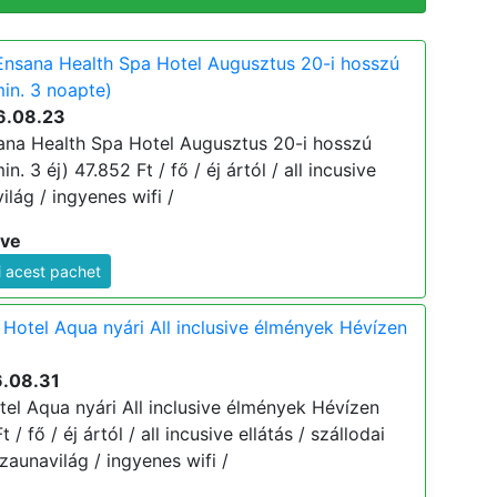
nsana Health Spa Hotel Augusztus 20-i hosszú
in. 3 noapte)
6.08.23
na Health Spa Hotel Augusztus 20-i hosszú
. 3 éj) 47.852 Ft / fő / éj ártól / all incusive
ilág / ingyenes wifi /
ive
i acest pachet
Hotel Aqua nyári All inclusive élmények Hévízen
6.08.31
el Aqua nyári All inclusive élmények Hévízen
 / fő / éj ártól / all incusive ellátás / szállodai
aunavilág / ingyenes wifi /