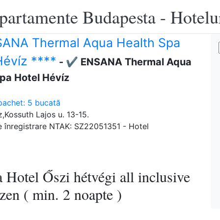
apartamente Budapesta - Hotelu
ANA Thermal Aqua Health Spa
Hévíz ****
- ✔️ ENSANA Thermal Aqua
pa Hotel Hévíz
pachet: 5 bucată
,Kossuth Lajos u. 13-15.
 înregistrare NTAK: SZ22051351 - Hotel
otel Őszi hétvégi all inclusive
en ( min. 2 noapte )