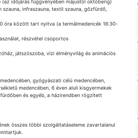
az időjárás függvényében májustól októberig)
n szauna, infraszauna, textil szauna, gőzfürdő,
0 óra között tart nyitva (a termálmedencék 18:30-
asználat, részvétel csoportos
óház, játszószoba, vízi élményvilág és animációs
gymedencében, gyógyászati célú medencében,
ékletű medencében, 6 éven aluli kisgyermekek
rdőben és egyéb, a házirendben rögzített
gének összes többi szolgáltatáseleme zavartalanul
nntartjuk.