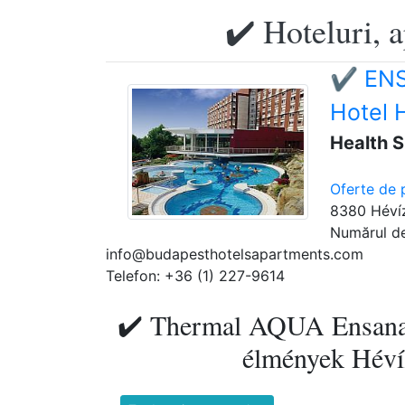
✔️ Hoteluri, 
✔️ ENS
Hotel 
Health S
Oferte de 
8380 Hévíz
Numărul de
info@budapesthotelsapartments.com
Telefon: +36 (1) 227-9614
✔️ Thermal AQUA Ensana H
élmények Hévíz