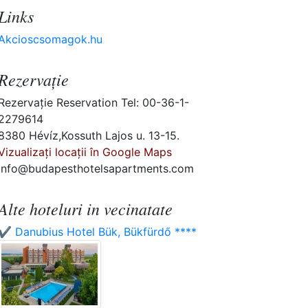
Links
Akcioscsomagok.hu
Rezervaţie
Rezervaţie Reservation Tel: 00-36-1-
2279614
8380 Hévíz,Kossuth Lajos u. 13-15.
Vizualizați locații în Google Maps
info@budapesthotelsapartments.com
Alte hoteluri in vecinatate
✔️ Danubius Hotel Bük, Bükfürdő ****