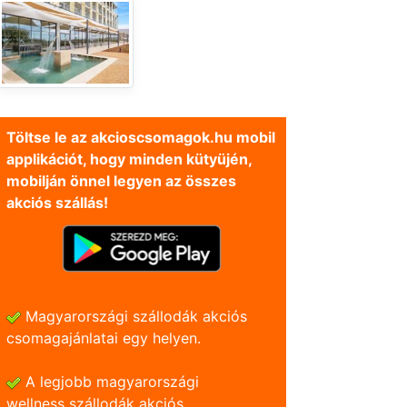
Töltse le az akcioscsomagok.hu mobil
applikációt, hogy minden kütyüjén,
mobilján önnel legyen az összes
akciós szállás!
Magyarországi szállodák akciós
csomagajánlatai egy helyen.
A legjobb magyarországi
wellness szállodák akciós