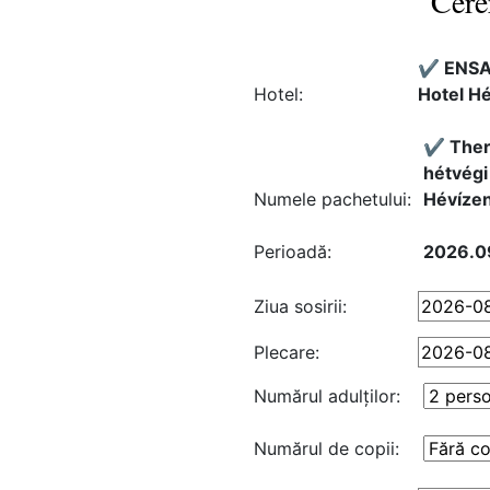
Cere
✔️ ENSA
Hotel:
Hotel Hé
✔️ The
hétvégi
Numele pachetului:
Hévízen
Perioadă:
2026.09
Ziua sosirii:
Plecare:
Numărul adulţilor:
Numărul de copii: