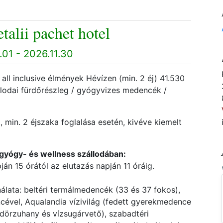
talii pachet hotel
01 - 2026.11.30
ll inclusive élmények Hévízen (min. 2 éj) 41.530
 szállodai fürdőrészleg / gyógyvizes medencék /
, min. 2 éjszaka foglalása esetén, kivéve kiemelt
gyógy- és wellness szállodában:
pján 15 órától az elutazás napján 11 óráig.
nálata: beltéri termálmedencék (33 és 37 fokos),
cével, Aqualandia vízivilág (fedett gyerekmedence
ödörzuhany és vízsugárvető), szabadtéri