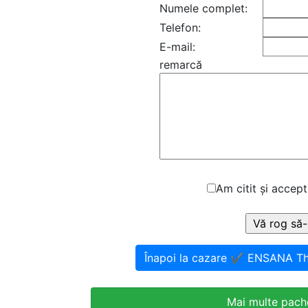
Numele complet:
Telefon:
E-mail:
remarcă
Am citit și accept
Înapoi la cazare ✔️ ENSANA Th
Mai multe pache