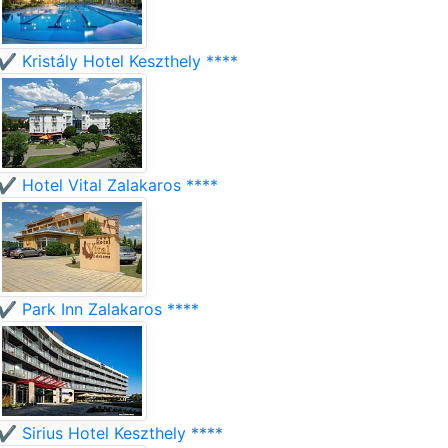
✔️ Kristály Hotel Keszthely ****
✔️ Hotel Vital Zalakaros ****
✔️ Park Inn Zalakaros ****
✔️ Sirius Hotel Keszthely ****