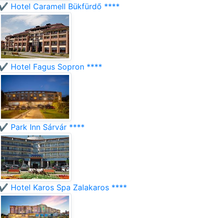
✔️ Hotel Caramell Bükfürdő ****
✔️ Hotel Fagus Sopron ****
✔️ Park Inn Sárvár ****
✔️ Hotel Karos Spa Zalakaros ****