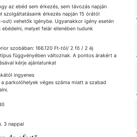
hogy az ebéd sem érkezés, sem távozás napján
el szolgáltatásaink érkezés napján 15 órától
ck-out) vehetők igénybe. Ugyanakkor igény esetén
 ebédelni, melyet felár ellenében tudunk
or szobában: 166.120 Ft-tól/ 2 fő / 2 éj
atípus függvényében változnak. A pontos árakért a
ával kérje ajánlatunkat
zakától ingyenes
 a parkolóhelyek véges száma miatt a szabad
lni.
ndő
. 3 nappal