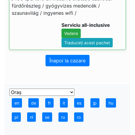
fürdőrészleg / gyógyvizes medencék /
szaunavilág / ingyenes wifi /
Serviciu all-inclusive
Vedere
Traduceți acest pachet
Înapoi la cazare
en
de
fr
it
es
jp
hu
pl
nl
se
ru
ro