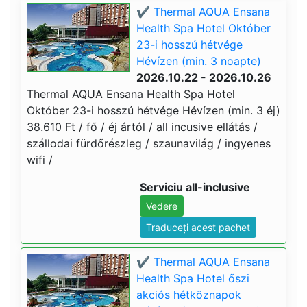
✔️ Thermal AQUA Ensana
Health Spa Hotel Október
23-i hosszú hétvége
Hévízen (min. 3 noapte)
2026.10.22 - 2026.10.26
Thermal AQUA Ensana Health Spa Hotel
Október 23-i hosszú hétvége Hévízen (min. 3 éj)
38.610 Ft / fő / éj ártól / all incusive ellátás /
szállodai fürdőrészleg / szaunavilág / ingyenes
wifi /
Serviciu all-inclusive
Vedere
Traduceți acest pachet
✔️ Thermal AQUA Ensana
Health Spa Hotel őszi
akciós hétköznapok