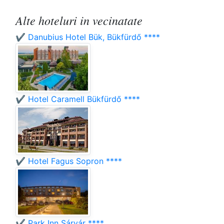
Alte hoteluri in vecinatate
✔️ Danubius Hotel Bük, Bükfürdő ****
✔️ Hotel Caramell Bükfürdő ****
✔️ Hotel Fagus Sopron ****
✔️ Park Inn Sárvár ****