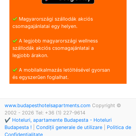
Magyarországi szállodák akciós
csomagajánlatai egy helyen.
A legjobb magyarországi wellness
szállodák akciós csomagajánlatai a
legjobb árakon.
A mobilalkalmazás letöltésével gyorsan
és egyszerũen foglalhat.
www.budapesthotelsapartments.com
Copyright ©
2002 - 2026 Tel: +36 (1) 227-9614
✔️ Hoteluri, apartamente Budapesta - Hoteluri
Budapesta !
|
Condiții generale de utilizare
|
Politica de
Confidențialitate