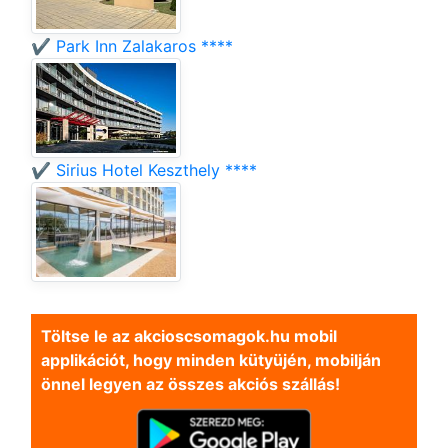
✔️ Park Inn Zalakaros ****
✔️ Sirius Hotel Keszthely ****
Töltse le az akcioscsomagok.hu mobil
applikációt, hogy minden kütyüjén, mobilján
önnel legyen az összes akciós szállás!