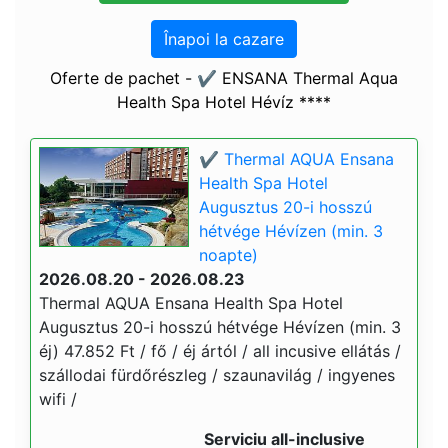
Înapoi la cazare
Oferte de pachet - ✔️ ENSANA Thermal Aqua
Health Spa Hotel Hévíz ****
✔️ Thermal AQUA Ensana
Health Spa Hotel
Augusztus 20-i hosszú
hétvége Hévízen (min. 3
noapte)
2026.08.20 - 2026.08.23
Thermal AQUA Ensana Health Spa Hotel
Augusztus 20-i hosszú hétvége Hévízen (min. 3
éj) 47.852 Ft / fő / éj ártól / all incusive ellátás /
szállodai fürdőrészleg / szaunavilág / ingyenes
wifi /
Serviciu all-inclusive