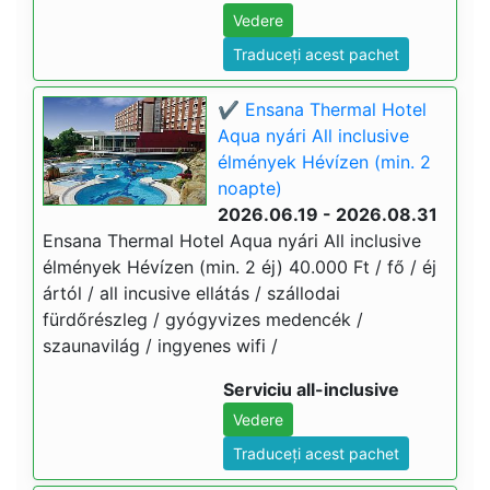
Vedere
Traduceți acest pachet
✔️ Ensana Thermal Hotel
Aqua nyári All inclusive
élmények Hévízen (min. 2
noapte)
2026.06.19 - 2026.08.31
Ensana Thermal Hotel Aqua nyári All inclusive
élmények Hévízen (min. 2 éj) 40.000 Ft / fő / éj
ártól / all incusive ellátás / szállodai
fürdőrészleg / gyógyvizes medencék /
szaunavilág / ingyenes wifi /
Serviciu all-inclusive
Vedere
Traduceți acest pachet