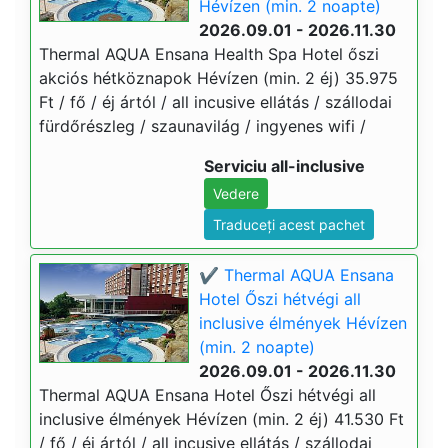
Hévízen (min. 2 noapte)
2026.09.01 - 2026.11.30
Thermal AQUA Ensana Health Spa Hotel őszi
akciós hétköznapok Hévízen (min. 2 éj) 35.975
Ft / fő / éj ártól / all incusive ellátás / szállodai
fürdőrészleg / szaunavilág / ingyenes wifi /
Serviciu all-inclusive
Vedere
Traduceți acest pachet
✔️ Thermal AQUA Ensana
Hotel Őszi hétvégi all
inclusive élmények Hévízen
(min. 2 noapte)
2026.09.01 - 2026.11.30
Thermal AQUA Ensana Hotel Őszi hétvégi all
inclusive élmények Hévízen (min. 2 éj) 41.530 Ft
/ fő / éj ártól / all incusive ellátás / szállodai