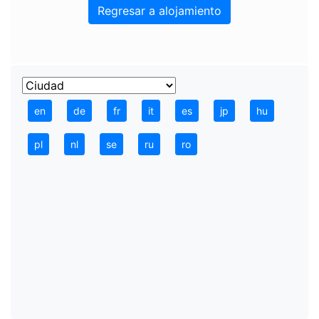
Regresar a alojamiento
en
de
fr
it
es
jp
hu
pl
nl
se
ru
ro