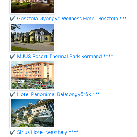
✔️ Gosztola Gyöngye Wellness Hotel Gosztola ***
✔️ MJUS Resort Thermal Park Körmend ****
✔️ Hotel Panoráma, Balatongyörök ***
✔️ Sirius Hotel Keszthely ****