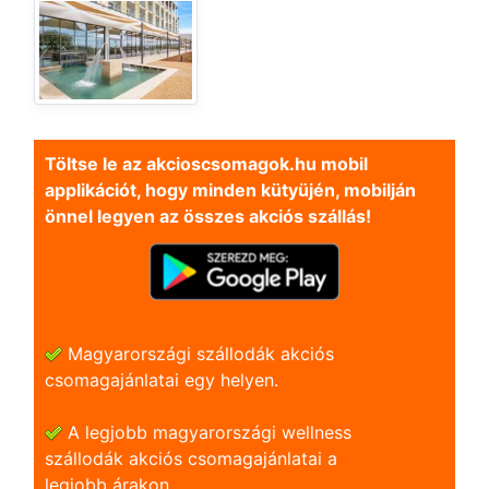
Töltse le az akcioscsomagok.hu mobil
applikációt, hogy minden kütyüjén, mobilján
önnel legyen az összes akciós szállás!
Magyarországi szállodák akciós
csomagajánlatai egy helyen.
A legjobb magyarországi wellness
szállodák akciós csomagajánlatai a
legjobb árakon.