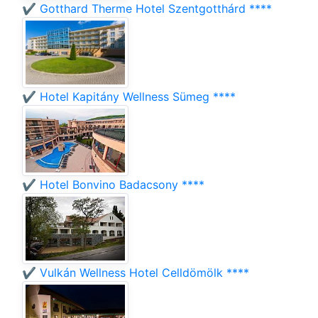
✔️ Gotthard Therme Hotel Szentgotthárd ****
✔️ Hotel Kapitány Wellness Sümeg ****
✔️ Hotel Bonvino Badacsony ****
✔️ Vulkán Wellness Hotel Celldömölk ****