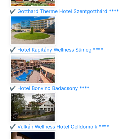
✔️ Gotthard Therme Hotel Szentgotthárd ****
✔️ Hotel Kapitány Wellness Sümeg ****
✔️ Hotel Bonvino Badacsony ****
✔️ Vulkán Wellness Hotel Celldömölk ****