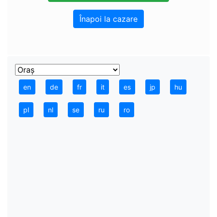
Înapoi la cazare
en
de
fr
it
es
jp
hu
pl
nl
se
ru
ro