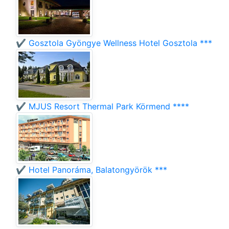
✔️ Gosztola Gyöngye Wellness Hotel Gosztola ***
✔️ MJUS Resort Thermal Park Körmend ****
✔️ Hotel Panoráma, Balatongyörök ***