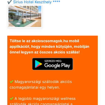
✔️ Sirius Hotel Keszthely ****
Töltse le az akcioscsomagok.hu mobil
applikációt, hogy minden kütyüjén, mobilján
önnel legyen az összes akciós szállás!
Magyarországi szállodák akciós
csomagajánlatai egy helyen.
A legjobb magyarországi wellness
szállodák akciós csomagajánlatai a