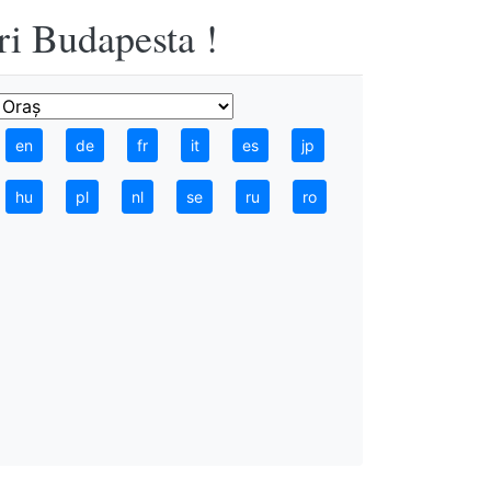
ri Budapesta !
en
de
fr
it
es
jp
hu
pl
nl
se
ru
ro