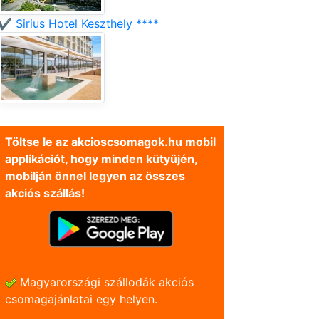
✔️ Sirius Hotel Keszthely ****
Töltse le az akcioscsomagok.hu mobil
applikációt, hogy minden kütyüjén,
mobilján önnel legyen az összes
akciós szállás!
Magyarországi szállodák akciós
csomagajánlatai egy helyen.