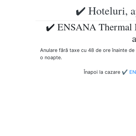
✔️ Hoteluri, 
✔️ ENSANA Thermal Ho
Anulare fără taxe cu 48 de ore înainte de d
o noapte.
Înapoi la cazare
✔️ EN