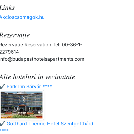
Links
Akcioscsomagok.hu
Rezervaţie
Rezervaţie Reservation Tel: 00-36-1-
2279614
info@budapesthotelsapartments.com
Alte hoteluri in vecinatate
✔️ Park Inn Sárvár ****
✔️ Gotthard Therme Hotel Szentgotthárd
****