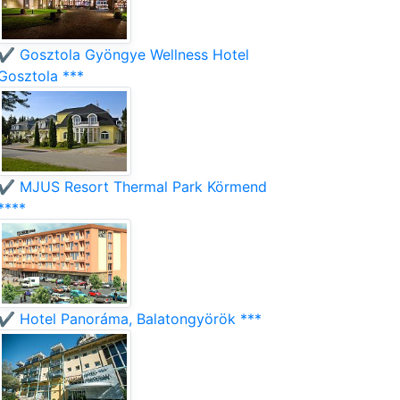
✔️ Gosztola Gyöngye Wellness Hotel
Gosztola ***
✔️ MJUS Resort Thermal Park Körmend
****
✔️ Hotel Panoráma, Balatongyörök ***