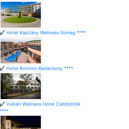
✔️ Hotel Kapitány Wellness Sümeg ****
✔️ Hotel Bonvino Badacsony ****
✔️ Vulkán Wellness Hotel Celldömölk
****