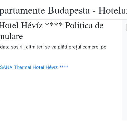
apartamente Budapesta - Hotelu
tel Hévíz **** Politica de
anulare
ata sosirii, altmiteri se va plăti preţul camerei pe
SANA Thermal Hotel Hévíz ****