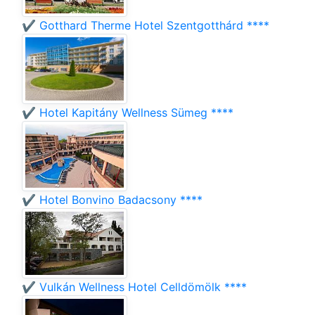
✔️ Gotthard Therme Hotel Szentgotthárd ****
✔️ Hotel Kapitány Wellness Sümeg ****
✔️ Hotel Bonvino Badacsony ****
✔️ Vulkán Wellness Hotel Celldömölk ****