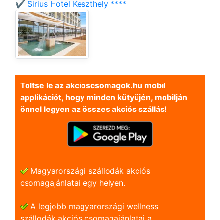
✔️ Sirius Hotel Keszthely ****
Töltse le az akcioscsomagok.hu mobil
applikációt, hogy minden kütyüjén, mobilján
önnel legyen az összes akciós szállás!
Magyarországi szállodák akciós
csomagajánlatai egy helyen.
A legjobb magyarországi wellness
szállodák akciós csomagajánlatai a