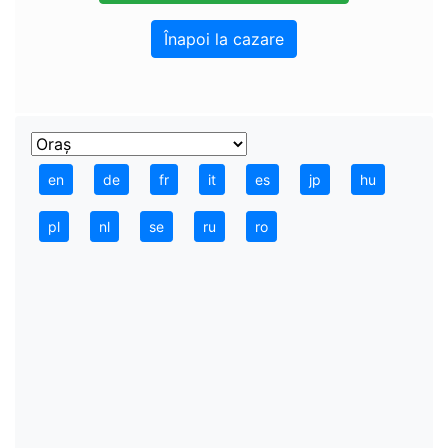
Înapoi la cazare
en
de
fr
it
es
jp
hu
pl
nl
se
ru
ro