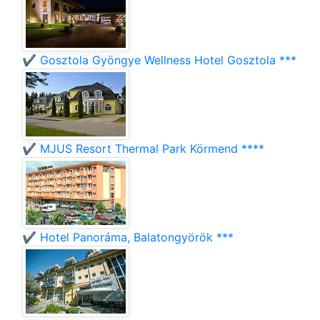
✔️ Gosztola Gyöngye Wellness Hotel Gosztola ***
✔️ MJUS Resort Thermal Park Körmend ****
✔️ Hotel Panoráma, Balatongyörök ***