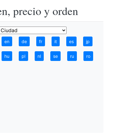
n, precio y orden
en
de
fr
it
es
jp
hu
pl
nl
se
ru
ro