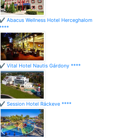
✔️ Abacus Wellness Hotel Herceghalom
****
✔️ Vital Hotel Nautis Gárdony ****
✔️ Session Hotel Ráckeve ****