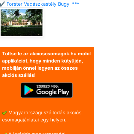
✔️ Forster Vadászkastély Bugyi ***
Töltse le az akcioscsomagok.hu mobil
applikációt, hogy minden kütyüjén,
mobilján önnel legyen az összes
akciós szállás!
Magyarországi szállodák akciós
csomagajánlatai egy helyen.