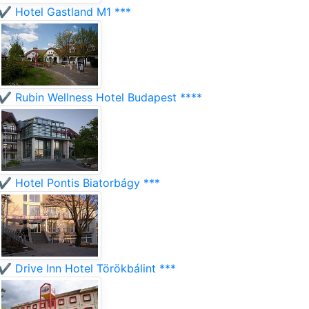
✔️ Hotel Gastland M1 ***
✔️ Rubin Wellness Hotel Budapest ****
✔️ Hotel Pontis Biatorbágy ***
✔️ Drive Inn Hotel Törökbálint ***