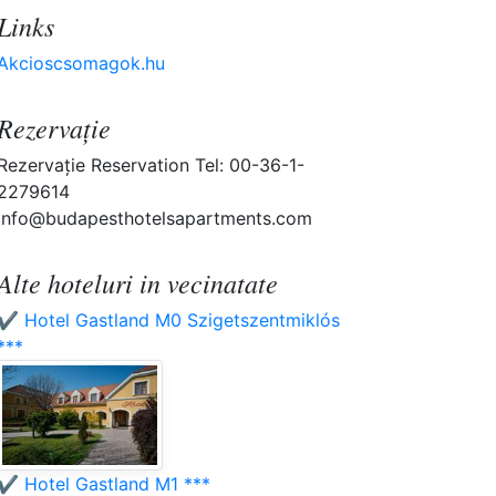
Links
Akcioscsomagok.hu
Rezervaţie
Rezervaţie Reservation Tel: 00-36-1-
2279614
info@budapesthotelsapartments.com
Alte hoteluri in vecinatate
✔️ Hotel Gastland M0 Szigetszentmiklós
***
✔️ Hotel Gastland M1 ***