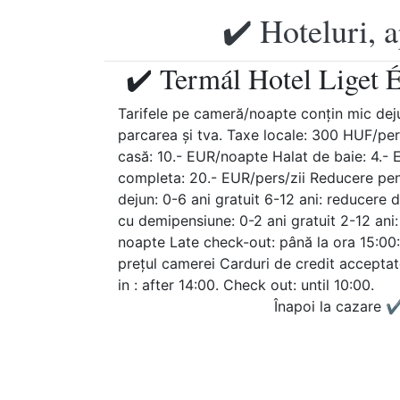
✔️ Hoteluri, 
✔️ Termál Hotel Liget É
Tarifele pe cameră/noapte conţin mic dejun
parcarea şi tva. Taxe locale: 300 HUF/pe
casă: 10.- EUR/noapte Halat de baie: 4.-
completa: 20.- EUR/pers/zii Reducere pent
dejun: 0-6 ani gratuit 6-12 ani: reducer
cu demipensiune: 0-2 ani gratuit 2-12 ani
noapte Late check-out: până la ora 15:00
prețul camerei Carduri de credit acceptat
in : after 14:00. Check out: until 10:00.
Înapoi la cazare
✔️