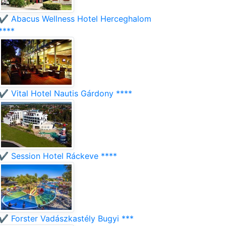
✔️ Abacus Wellness Hotel Herceghalom
****
✔️ Vital Hotel Nautis Gárdony ****
✔️ Session Hotel Ráckeve ****
✔️ Forster Vadászkastély Bugyi ***