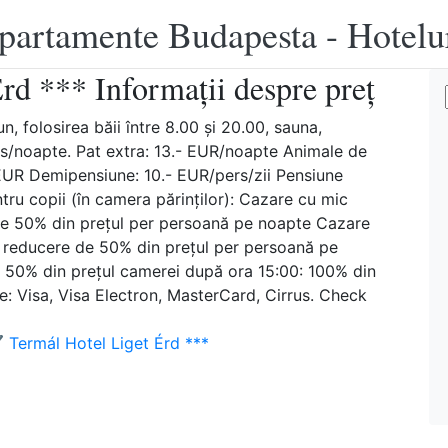
apartamente Budapesta - Hotelu
rd *** Informații despre preț
, folosirea băii între 8.00 şi 20.00, sauna,
rs/noapte. Pat extra: 13.- EUR/noapte Animale de
 EUR Demipensiune: 10.- EUR/pers/zii Pensiune
ru copii (în camera părinţilor): Cazare cu mic
e de 50% din prețul per persoană pe noapte Cazare
: reducere de 50% din prețul per persoană pe
: 50% din prețul camerei după ora 15:00: 100% din
e: Visa, Visa Electron, MasterCard, Cirrus. Check
 Termál Hotel Liget Érd ***