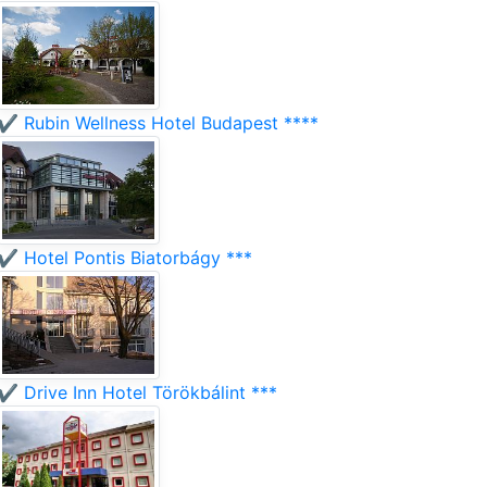
✔️ Rubin Wellness Hotel Budapest ****
✔️ Hotel Pontis Biatorbágy ***
✔️ Drive Inn Hotel Törökbálint ***