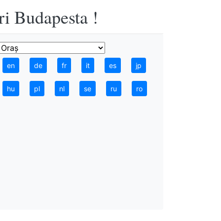
ri Budapesta !
en
de
fr
it
es
jp
hu
pl
nl
se
ru
ro