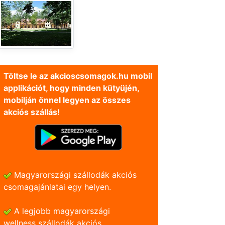
Töltse le az akcioscsomagok.hu mobil
applikációt, hogy minden kütyüjén,
mobilján önnel legyen az összes
akciós szállás!
Magyarországi szállodák akciós
csomagajánlatai egy helyen.
A legjobb magyarországi
wellness szállodák akciós