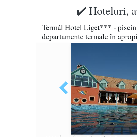
✔️ Hoteluri, 
Termál Hotel Liget*** - piscină
departamente termale în aprop