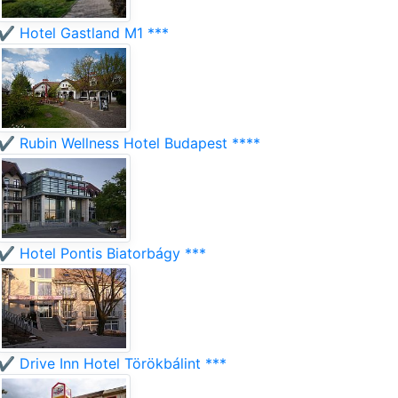
✔️ Hotel Gastland M1 ***
✔️ Rubin Wellness Hotel Budapest ****
✔️ Hotel Pontis Biatorbágy ***
✔️ Drive Inn Hotel Törökbálint ***