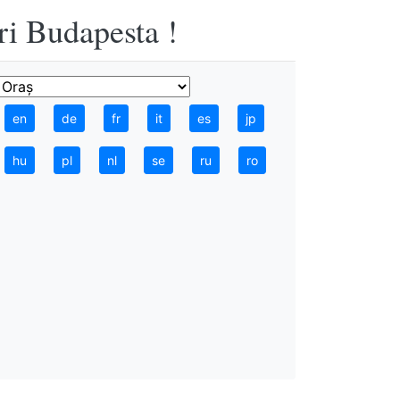
ri Budapesta !
en
de
fr
it
es
jp
hu
pl
nl
se
ru
ro