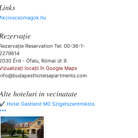
Links
Akcioscsomagok.hu
Rezervaţie
Rezervaţie Reservation Tel: 00-36-1-
2279614
2030 Érd - Ófalu, Római út 9.
Vizualizați locații în Google Maps
info@budapesthotelsapartments.com
Alte hoteluri in vecinatate
✔️ Hotel Gastland M0 Szigetszentmiklós
***