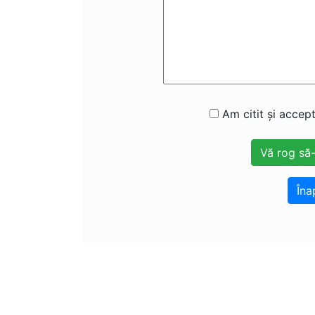
Am citit și accept
Îna