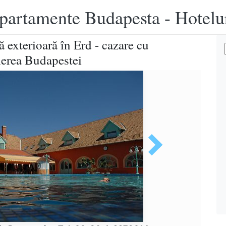
apartamente Budapesta - Hotelu
 exterioară în Erd - cazare cu
ierea Budapestei