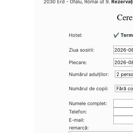
2030 Érd - Ófalu, Római út 9.
Rezervaţ
Cere
Hotel:
✔️ Termá
Ziua sosirii:
Plecare:
Numărul adulţilor:
Numărul de copii:
Numele complet:
Telefon:
E-mail:
remarcă: