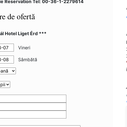
ie Reservation Tel: 00-36-1-2279614
re de ofertă
l Hotel Liget Érd ***
Vineri
Sâmbătă