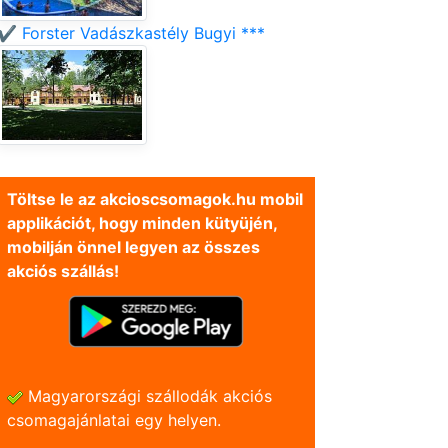
✔️ Forster Vadászkastély Bugyi ***
Töltse le az akcioscsomagok.hu mobil
applikációt, hogy minden kütyüjén,
mobilján önnel legyen az összes
akciós szállás!
Magyarországi szállodák akciós
csomagajánlatai egy helyen.