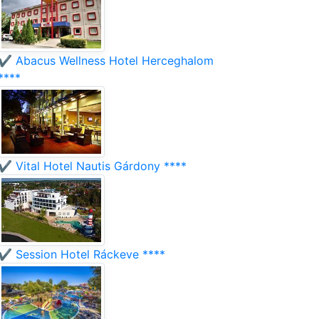
✔️ Abacus Wellness Hotel Herceghalom
****
✔️ Vital Hotel Nautis Gárdony ****
✔️ Session Hotel Ráckeve ****