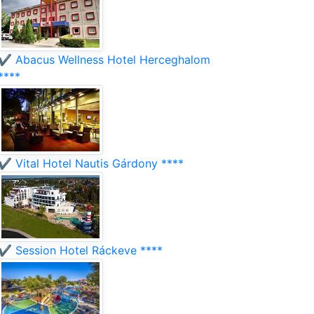
✔️ Abacus Wellness Hotel Herceghalom
****
✔️ Vital Hotel Nautis Gárdony ****
✔️ Session Hotel Ráckeve ****