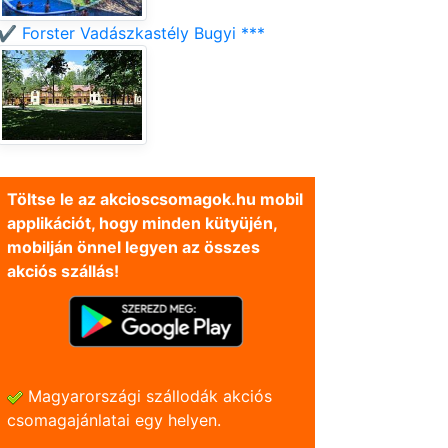
✔️ Forster Vadászkastély Bugyi ***
Töltse le az akcioscsomagok.hu mobil
applikációt, hogy minden kütyüjén,
mobilján önnel legyen az összes
akciós szállás!
Magyarországi szállodák akciós
csomagajánlatai egy helyen.