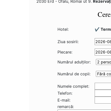
2030 Érd - Ófalu, Római út 9.
Rezervaţ
Cere
Hotel:
✔️ Termá
Ziua sosirii:
Plecare:
Numărul adulţilor:
Numărul de copii:
Numele complet:
Telefon:
E-mail:
remarcă: