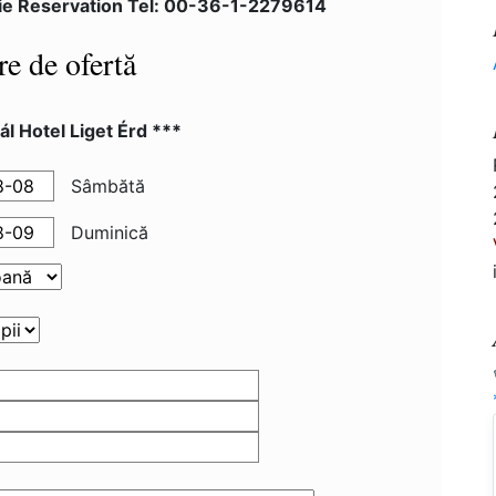
ie Reservation Tel: 00-36-1-2279614
re de ofertă
l Hotel Liget Érd ***
Sâmbătă
Duminică