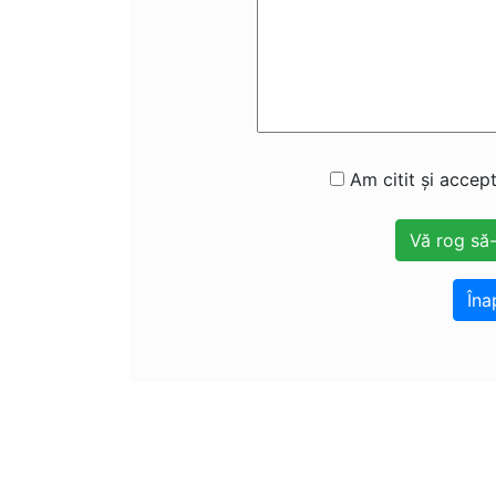
Am citit și accept
Îna