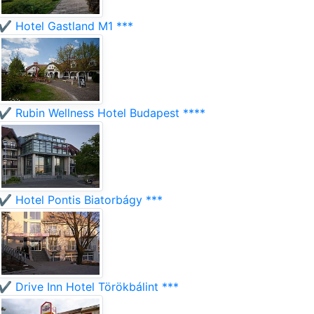
✔️ Hotel Gastland M1 ***
✔️ Rubin Wellness Hotel Budapest ****
✔️ Hotel Pontis Biatorbágy ***
✔️ Drive Inn Hotel Törökbálint ***