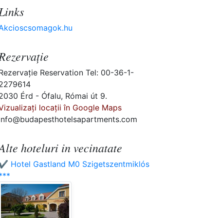
Links
Akcioscsomagok.hu
Rezervaţie
Rezervaţie Reservation Tel: 00-36-1-
2279614
2030 Érd - Ófalu, Római út 9.
Vizualizați locații în Google Maps
info@budapesthotelsapartments.com
Alte hoteluri in vecinatate
✔️ Hotel Gastland M0 Szigetszentmiklós
***