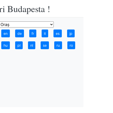
ri Budapesta !
en
de
fr
it
es
jp
hu
pl
nl
se
ru
ro