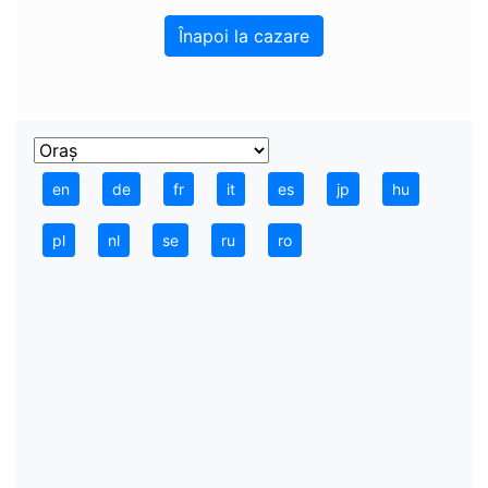
Înapoi la cazare
en
de
fr
it
es
jp
hu
pl
nl
se
ru
ro