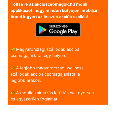
Töltse le az akcioscsomagok.hu mobil
applikációt, hogy minden kütyüjén, mobilján
önnel legyen az összes akciós szállás!
Magyarországi szállodák akciós
csomagajánlatai egy helyen.
A legjobb magyarországi wellness
szállodák akciós csomagajánlatai a
legjobb árakon.
A mobilalkalmazás letöltésével gyorsan
és egyszerũen foglalhat.