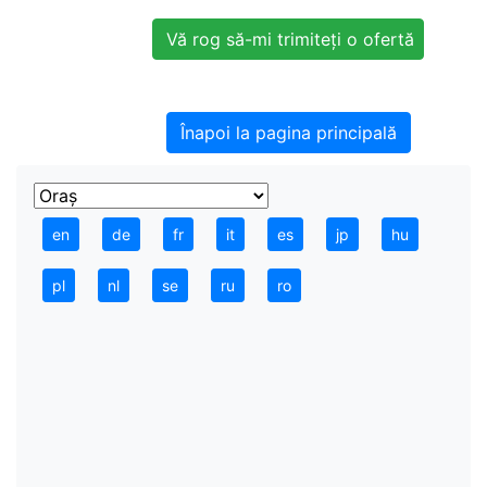
Înapoi la pagina principală
en
de
fr
it
es
jp
hu
pl
nl
se
ru
ro