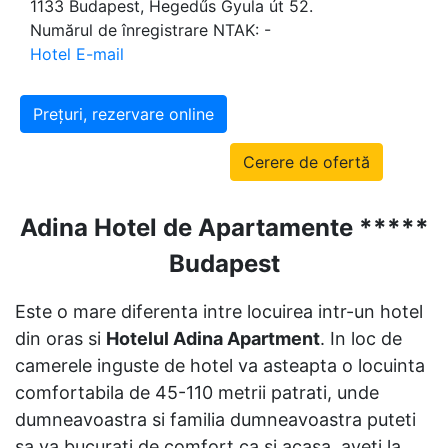
1133 Budapest, Hegedűs Gyula út 52.
Numărul de înregistrare NTAK: -
Hotel E-mail
Prețuri, rezervare online
Cerere de ofertă
Adina Hotel de Apartamente *****
Budapest
Este o mare diferenta intre locuirea intr-un hotel
din oras si
Hotelul Adina Apartment
. In loc de
camerele inguste de hotel va asteapta o locuinta
comfortabila de 45-110 metrii patrati, unde
dumneavoastra si familia dumneavoastra puteti
sa va bucurati de comfort ca si acasa, aveti la