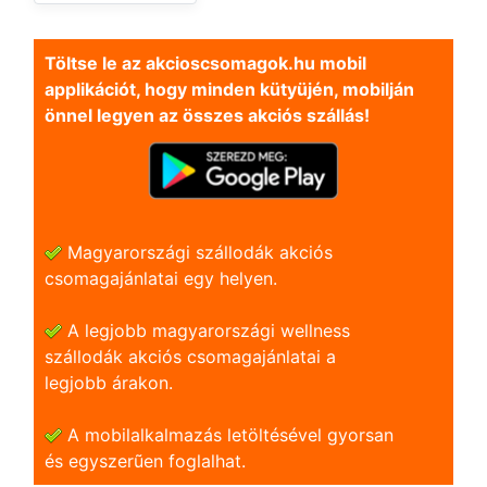
Töltse le az akcioscsomagok.hu mobil
applikációt, hogy minden kütyüjén, mobilján
önnel legyen az összes akciós szállás!
Magyarországi szállodák akciós
csomagajánlatai egy helyen.
A legjobb magyarországi wellness
szállodák akciós csomagajánlatai a
legjobb árakon.
A mobilalkalmazás letöltésével gyorsan
és egyszerũen foglalhat.