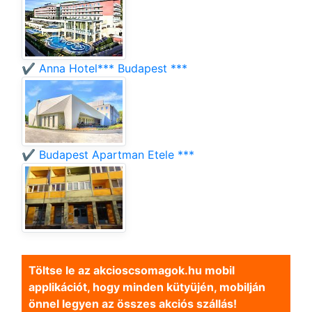
✔️ Anna Hotel*** Budapest ***
✔️ Budapest Apartman Etele ***
Töltse le az akcioscsomagok.hu mobil
applikációt, hogy minden kütyüjén, mobilján
önnel legyen az összes akciós szállás!