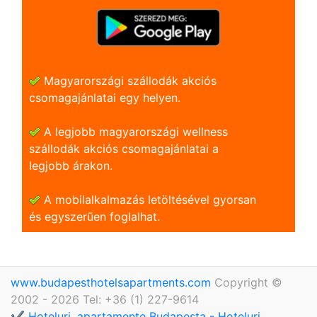
Magyarországi szállodák akciós
csomagajánlatai egy helyen.
A legjobb magyarországi wellness
szállodák akciós csomagajánlatai a
legjobb árakon.
A mobilalkalmazás letöltésével gyorsan
és egyszerũen foglalhat.
www.budapesthotelsapartments.com
Copyright ©
2002 - 2026 Tel: +36 (1) 227-9614
✔️ Hoteluri, apartamente Budapesta - Hoteluri