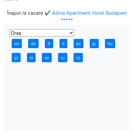
Înapoi la cazare
✔️ Adina Apartment Hotel Budapest
*****
en
de
fr
it
es
jp
hu
pl
nl
se
ru
ro