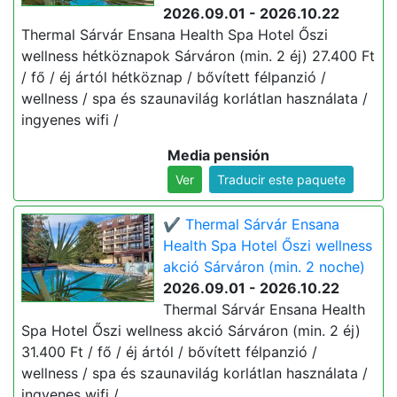
2026.09.01 - 2026.10.22
Thermal Sárvár Ensana Health Spa Hotel Őszi
wellness hétköznapok Sárváron (min. 2 éj) 27.400 Ft
/ fő / éj ártól hétköznap / bővített félpanzió /
wellness / spa és szaunavilág korlátlan használata /
ingyenes wifi /
Media pensión
Ver
Traducir este paquete
✔️ Thermal Sárvár Ensana
Health Spa Hotel Őszi wellness
akció Sárváron (min. 2 noche)
2026.09.01 - 2026.10.22
Thermal Sárvár Ensana Health
Spa Hotel Őszi wellness akció Sárváron (min. 2 éj)
31.400 Ft / fő / éj ártól / bővített félpanzió /
wellness / spa és szaunavilág korlátlan használata /
ingyenes wifi /