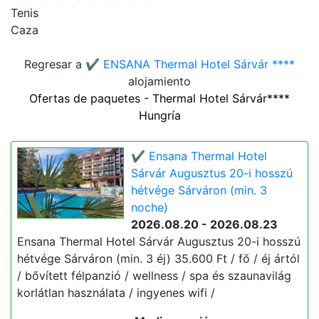
Tenis
Caza
Regresar a
✔️ ENSANA Thermal Hotel Sárvár ****
alojamiento
Ofertas de paquetes - Thermal Hotel Sárvár****
Hungría
✔️ Ensana Thermal Hotel
Sárvár Augusztus 20-i hosszú
hétvége Sárváron (min. 3
noche)
2026.08.20 - 2026.08.23
Ensana Thermal Hotel Sárvár Augusztus 20-i hosszú
hétvége Sárváron (min. 3 éj) 35.600 Ft / fő / éj ártól
/ bővített félpanzió / wellness / spa és szaunavilág
korlátlan használata / ingyenes wifi /