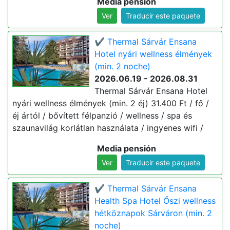
Media pensión
Ver
Traducir este paquete
✔️ Thermal Sárvár Ensana
Hotel nyári wellness élmények
(min. 2 noche)
2026.06.19 - 2026.08.31
Thermal Sárvár Ensana Hotel
nyári wellness élmények (min. 2 éj) 31.400 Ft / fő /
éj ártól / bővített félpanzió / wellness / spa és
szaunavilág korlátlan használata / ingyenes wifi /
Media pensión
Ver
Traducir este paquete
✔️ Thermal Sárvár Ensana
Health Spa Hotel Őszi wellness
hétköznapok Sárváron (min. 2
noche)