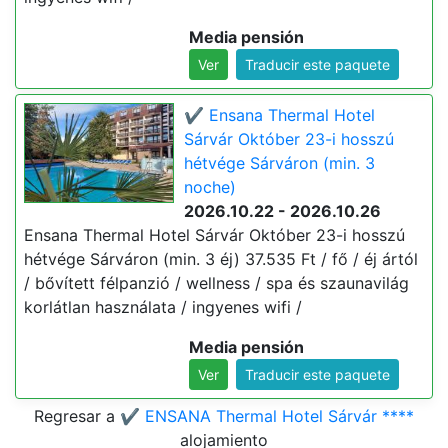
Media pensión
Ver
Traducir este paquete
✔️ Ensana Thermal Hotel
Sárvár Október 23-i hosszú
hétvége Sárváron (min. 3
noche)
2026.10.22 - 2026.10.26
Ensana Thermal Hotel Sárvár Október 23-i hosszú
hétvége Sárváron (min. 3 éj) 37.535 Ft / fő / éj ártól
/ bővített félpanzió / wellness / spa és szaunavilág
korlátlan használata / ingyenes wifi /
Media pensión
Ver
Traducir este paquete
Regresar a
✔️ ENSANA Thermal Hotel Sárvár ****
alojamiento