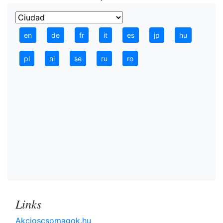
en
de
fr
it
es
jp
hu
pl
nl
se
ru
ro
Links
Akcioscsomagok.hu