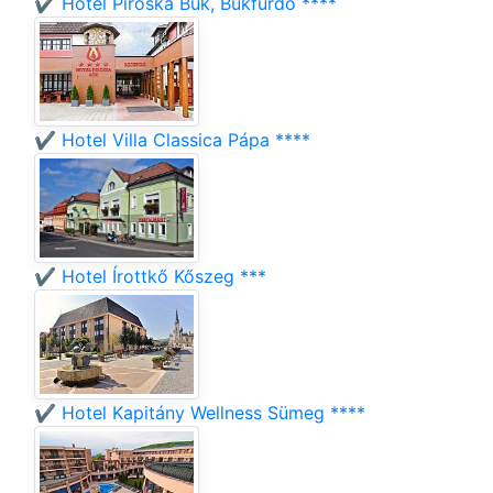
✔️ Hotel Piroska Bük, Bükfürdő ****
✔️ Hotel Villa Classica Pápa ****
✔️ Hotel Írottkő Kőszeg ***
✔️ Hotel Kapitány Wellness Sümeg ****