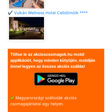
✔️ Vulkán Wellness Hotel Celldömölk ****
Töltse le az akcioscsomagok.hu mobil
applikációt, hogy minden kütyüjén, mobilján
önnel legyen az összes akciós szállás!
Magyarországi szállodák akciós
csomagajánlatai egy helyen.