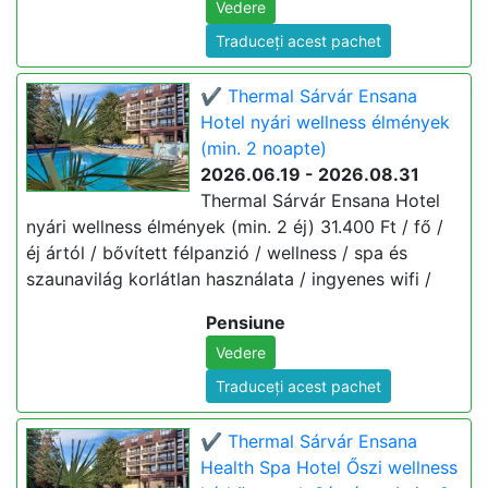
Vedere
Traduceți acest pachet
✔️ Thermal Sárvár Ensana
Hotel nyári wellness élmények
(min. 2 noapte)
2026.06.19 - 2026.08.31
Thermal Sárvár Ensana Hotel
nyári wellness élmények (min. 2 éj) 31.400 Ft / fő /
éj ártól / bővített félpanzió / wellness / spa és
szaunavilág korlátlan használata / ingyenes wifi /
Pensiune
Vedere
Traduceți acest pachet
✔️ Thermal Sárvár Ensana
Health Spa Hotel Őszi wellness