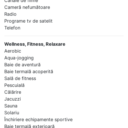
Canale de filme
Cameră nefumătoare
Radio
Programe tv de satelit
Telefon
Wellness, Fitness, Relaxare
Aerobic
Aqua-jogging
Baie de aventură
Baie termală acoperită
Sală de fitness
Pescuială
Călărire
Jacuzzi
Sauna
Solariu
Închiriere echipamente sportive
Baie termală exterioară