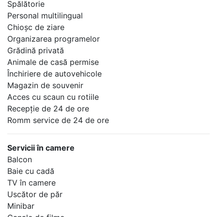
Spălătorie
Personal multilingual
Chioşc de ziare
Organizarea programelor
Grădină privată
Animale de casă permise
Închiriere de autovehicole
Magazin de souvenir
Acces cu scaun cu rotiile
Recepţie de 24 de ore
Romm service de 24 de ore
Servicii în camere
Balcon
Baie cu cadă
TV în camere
Uscător de păr
Minibar