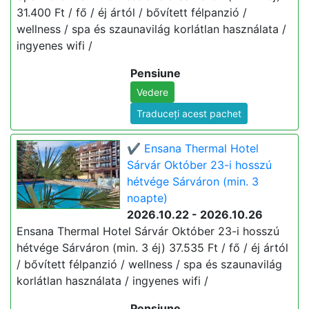
31.400 Ft / fő / éj ártól / bővített félpanzió /
wellness / spa és szaunavilág korlátlan használata /
ingyenes wifi /
Pensiune
Vedere
Traduceți acest pachet
✔️ Ensana Thermal Hotel
Sárvár Október 23-i hosszú
hétvége Sárváron (min. 3
noapte)
2026.10.22 - 2026.10.26
Ensana Thermal Hotel Sárvár Október 23-i hosszú
hétvége Sárváron (min. 3 éj) 37.535 Ft / fő / éj ártól
/ bővített félpanzió / wellness / spa és szaunavilág
korlátlan használata / ingyenes wifi /
Pensiune