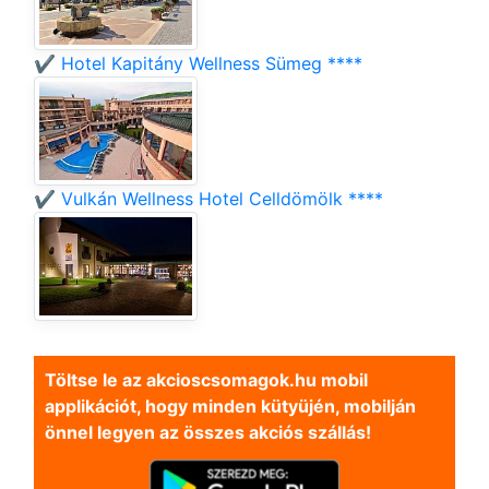
✔️ Hotel Kapitány Wellness Sümeg ****
✔️ Vulkán Wellness Hotel Celldömölk ****
Töltse le az akcioscsomagok.hu mobil
applikációt, hogy minden kütyüjén, mobilján
önnel legyen az összes akciós szállás!