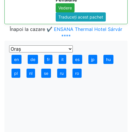
Vedere
Traduceți acest pachet
Înapoi la cazare
✔️ ENSANA Thermal Hotel Sárvár
****
en
de
fr
it
es
jp
hu
pl
nl
se
ru
ro