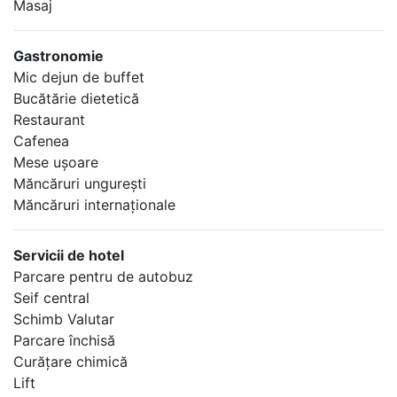
Masaj
Gastronomie
Mic dejun de buffet
Bucătărie dietetică
Restaurant
Cafenea
Mese uşoare
Măncăruri ungureşti
Măncăruri internaţionale
Servicii de hotel
Parcare pentru de autobuz
Seif central
Schimb Valutar
Parcare închisă
Curăţare chimică
Lift