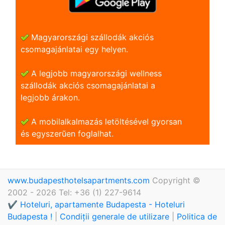
Magyarországi szállodák akciós
csomagajánlatai egy helyen.
A legjobb magyarországi wellness
szállodák akciós csomagajánlatai a
legjobb árakon.
A mobilalkalmazás letöltésével gyorsan
és egyszerũen foglalhat.
www.budapesthotelsapartments.com
Copyright ©
2002 - 2026 Tel: +36 (1) 227-9614
✔️ Hoteluri, apartamente Budapesta - Hoteluri
Budapesta !
|
Condiții generale de utilizare
|
Politica de