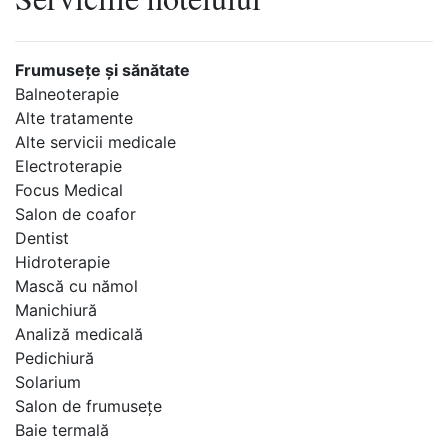
Frumuseţe şi sănătate
Balneoterapie
Alte tratamente
Alte servicii medicale
Electroterapie
Focus Medical
Salon de coafor
Dentist
Hidroterapie
Mască cu nămol
Manichiură
Analiză medicală
Pedichiură
Solarium
Salon de frumuseţe
Baie termală