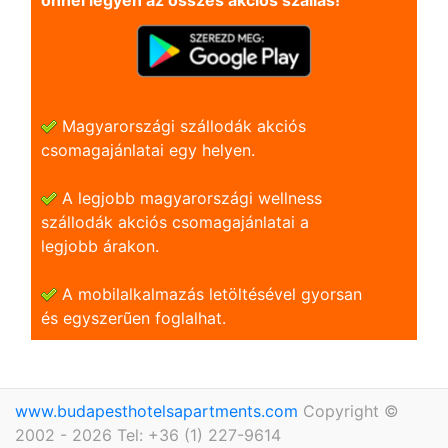
önnel legyen az összes akciós szállás!
Magyarországi szállodák akciós
csomagajánlatai egy helyen.
A legjobb magyarországi wellness
szállodák akciós csomagajánlatai a
legjobb árakon.
A mobilalkalmazás letöltésével gyorsan
és egyszerũen foglalhat.
www.budapesthotelsapartments.com
Copyright ©
2002 - 2026 Tel: +36 (1) 227-9614