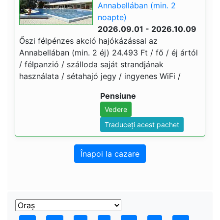
Annabellában (min. 2
noapte)
2026.09.01 - 2026.10.09
Őszi félpénzes akció hajókázással az
Annabellában (min. 2 éj) 24.493 Ft / fő / éj ártól
/ félpanzió / szálloda saját strandjának
használata / sétahajó jegy / ingyenes WiFi /
Pensiune
Vedere
Traduceți acest pachet
Înapoi la cazare