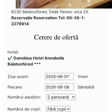
8230 Balatonfüred, Deák Ferenc utca 25.
Rezervaţie Reservation Tel: 00-36-1-
2279614
Cerere de ofertă
Hotel:
✔️ Danubius Hotel Annabella
Balatonfüred ***
Ziua sosirii:
Vineri
Plecare:
Sâmbătă
Numărul adulţilor:
Numărul de copii: