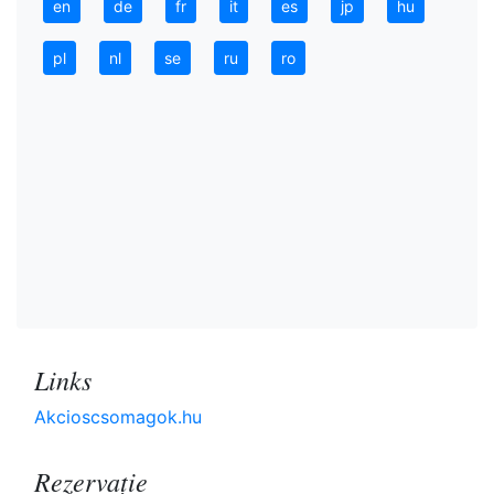
en
de
fr
it
es
jp
hu
pl
nl
se
ru
ro
Links
Akcioscsomagok.hu
Rezervaţie