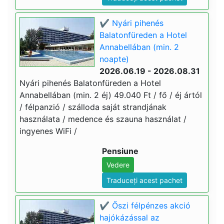
✔️ Nyári pihenés
Balatonfüreden a Hotel
Annabellában (min. 2
noapte)
2026.06.19 - 2026.08.31
Nyári pihenés Balatonfüreden a Hotel
Annabellában (min. 2 éj) 49.040 Ft / fő / éj ártól
/ félpanzió / szálloda saját strandjának
használata / medence és szauna használat /
ingyenes WiFi /
Pensiune
Vedere
Traduceți acest pachet
✔️ Őszi félpénzes akció
hajókázással az