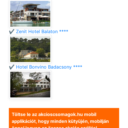
✔️ Zenit Hotel Balaton ****
✔️ Hotel Bonvino Badacsony ****
Töltse le az akcioscsomagok.hu mobil
applikációt, hogy minden kütyüjén, mobilján