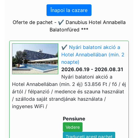
Înapoi la cazare
Oferte de pachet - ✔️ Danubius Hotel Annabella
Balatonfüred ***
✔️ Nyári balatoni akció a
Hotel Annabellában (min. 2
noapte)
2026.06.19 - 2026.08.31
Nyári balatoni akció a
Hotel Annabellában (min. 2 éj) 53.856 Ft / fő / éj
ártól / félpanzió / medence és szauna használat
/ szálloda saját strandjának használata /
ingyenes WiFi /
Pensiune
Vedere
Traduceți acest pachet