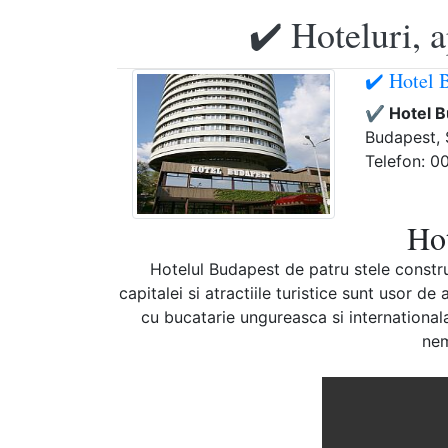
✔️ Hoteluri, 
✔️ Hotel 
✔️ Hotel B
Budapest, 
Telefon: 0
Hot
Hotelul Budapest de patru stele construi
capitalei si atractiile turistice sunt usor 
cu bucatarie ungureasca si internationala
nem