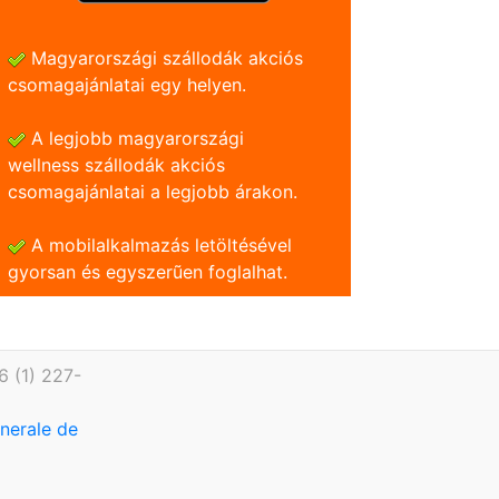
Magyarországi szállodák akciós
csomagajánlatai egy helyen.
A legjobb magyarországi
wellness szállodák akciós
csomagajánlatai a legjobb árakon.
A mobilalkalmazás letöltésével
gyorsan és egyszerũen foglalhat.
6 (1) 227-
enerale de