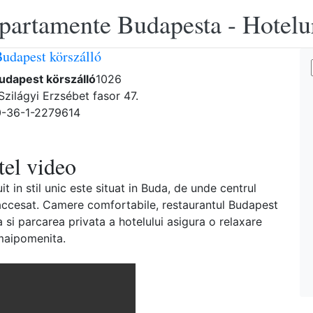
apartamente Budapesta - Hotelu
Budapest körszálló
udapest körszálló
1026
Szilágyi Erzsébet fasor 47.
0-36-1-2279614
el video
t in stil unic este situat in Buda, de unde centrul
de accesat. Camere comfortabile, restaurantul Budapest
 si parcarea privata a hotelului asigura o relaxare
aipomenita.