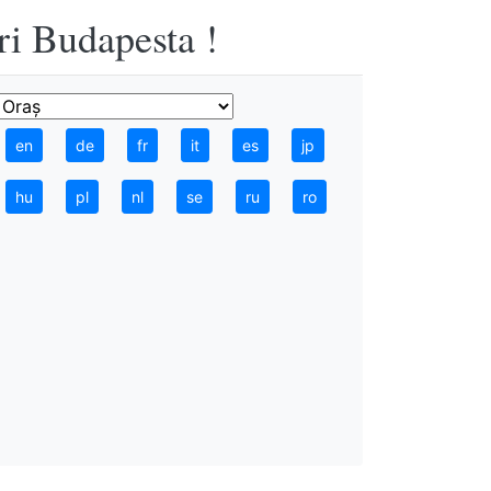
ri Budapesta !
en
de
fr
it
es
jp
hu
pl
nl
se
ru
ro