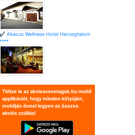
✔️ Abacus Wellness Hotel Herceghalom
****
Töltse le az akcioscsomagok.hu mobil
applikációt, hogy minden kütyüjén,
mobilján önnel legyen az összes
akciós szállás!