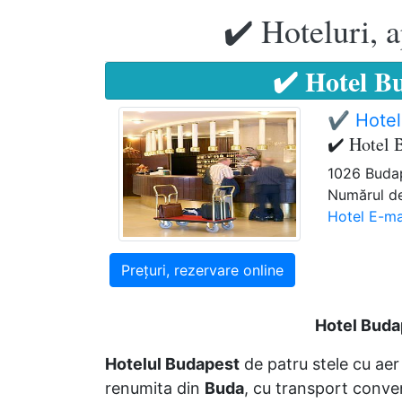
✔️ Hoteluri, 
✔️ Hotel B
✔️ Hotel
✔️ Hotel 
1026 Budap
Numărul de
Hotel E-ma
Prețuri, rezervare online
Hotel Buda
Hotelul Budapest
de patru stele cu aer
renumita din
Buda
, cu transport conven