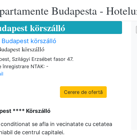
apartamente Budapesta - Hotelu
udapest körszálló
 Budapest körszálló
Budapest körszálló
est, Szilágyi Erzsébet fasor 47.
 înregistrare NTAK: -
il
Cerere de ofertă
pest **** Körszálló
 conditionat se afla in vecinatate cu cetatea
iabil de centrul capitalei.