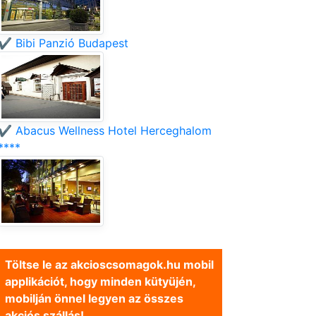
✔️ Bibi Panzió Budapest
✔️ Abacus Wellness Hotel Herceghalom
****
Töltse le az akcioscsomagok.hu mobil
applikációt, hogy minden kütyüjén,
mobilján önnel legyen az összes
akciós szállás!