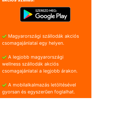
Magyarországi szállodák akciós
csomagajánlatai egy helyen.
A legjobb magyarországi
wellness szállodák akciós
csomagajánlatai a legjobb árakon.
A mobilalkalmazás letöltésével
gyorsan és egyszerũen foglalhat.