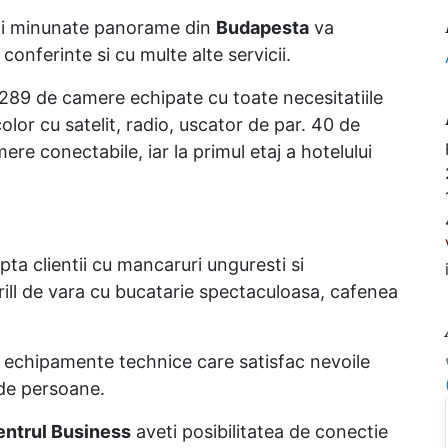
mai minunate panorame din
Budapesta
va
conferinte si cu multe alte servicii.
89 de camere echipate cu toate necesitatiile
color cu satelit, radio, uscator de par. 40 de
re conectabile, iar la primul etaj a hotelului
pta clientii cu mancaruri unguresti si
grill de vara cu bucatarie spectaculoasa, cafenea
t, echipamente technice care satisfac nevoile
0 de persoane.
ntrul Business
aveti posibilitatea de conectie