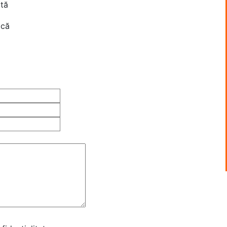
tă
ică