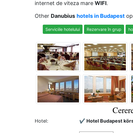
internet de viteza mare
WIFI
.
Other
Danubius
hotels in Budapest
op
Serviciile hotelului
Rezervare în grup
ho
Cerere
Hotel:
✔️ Hotel Budapest körs