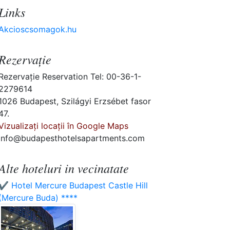
Links
Akcioscsomagok.hu
Rezervaţie
Rezervaţie Reservation Tel: 00-36-1-
2279614
1026 Budapest, Szilágyi Erzsébet fasor
47.
Vizualizați locații în Google Maps
info@budapesthotelsapartments.com
Alte hoteluri in vecinatate
✔️ Hotel Mercure Budapest Castle Hill
(Mercure Buda) ****