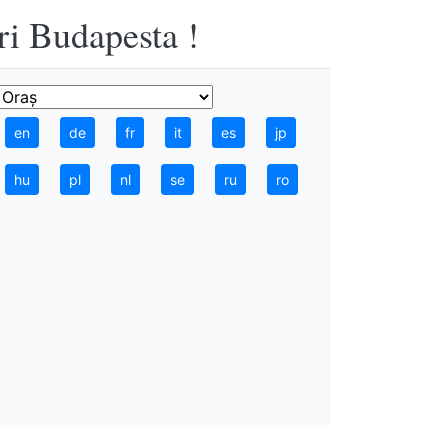
ri Budapesta !
en
de
fr
it
es
jp
hu
pl
nl
se
ru
ro