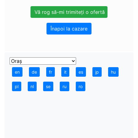
Înapoi la cazare
en
de
fr
it
es
jp
hu
pl
nl
se
ru
ro