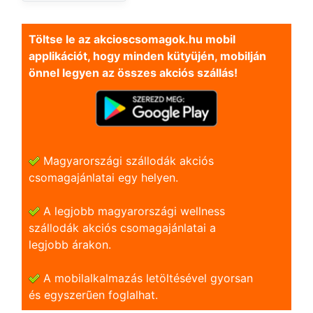
Töltse le az akcioscsomagok.hu mobil
applikációt, hogy minden kütyüjén, mobilján
önnel legyen az összes akciós szállás!
Magyarországi szállodák akciós
csomagajánlatai egy helyen.
A legjobb magyarországi wellness
szállodák akciós csomagajánlatai a
legjobb árakon.
A mobilalkalmazás letöltésével gyorsan
és egyszerũen foglalhat.