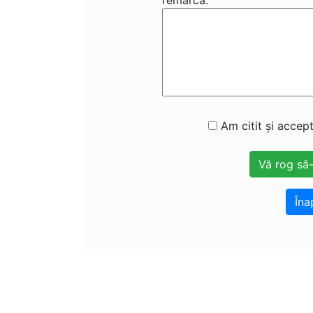
remarcă:
Am citit și accept
Îna