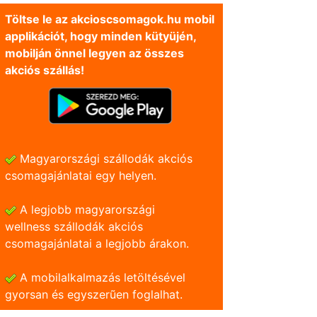
Töltse le az akcioscsomagok.hu mobil
applikációt, hogy minden kütyüjén,
mobilján önnel legyen az összes
akciós szállás!
Magyarországi szállodák akciós
csomagajánlatai egy helyen.
A legjobb magyarországi
wellness szállodák akciós
csomagajánlatai a legjobb árakon.
A mobilalkalmazás letöltésével
gyorsan és egyszerũen foglalhat.