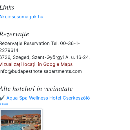
Links
Akcioscsomagok.hu
Rezervaţie
Rezervaţie Reservation Tel: 00-36-1-
2279614
6726, Szeged, Szent-Györgyi A. u. 16-24.
Vizualizați locații în Google Maps
info@budapesthotelsapartments.com
Alte hoteluri in vecinatate
✔️ Aqua Spa Wellness Hotel Cserkeszőlő
****