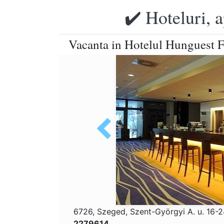
✔️ Hoteluri, 
Vacanta in Hotelul Hunguest Fo
6726, Szeged, Szent-Györgyi A. u. 16-
2279614