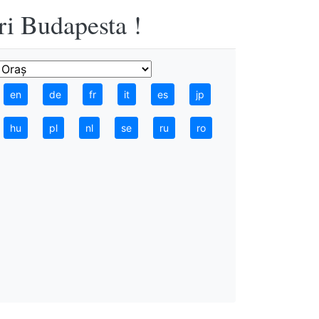
ri Budapesta !
en
de
fr
it
es
jp
hu
pl
nl
se
ru
ro