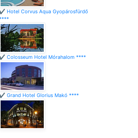
✔️ Hotel Corvus Aqua Gyopárosfürdő
****
✔️ Colosseum Hotel Mórahalom ****
✔️ Grand Hotel Glorius Makó ****