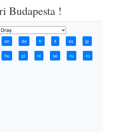
ri Budapesta !
en
de
fr
it
es
jp
hu
pl
nl
se
ru
ro