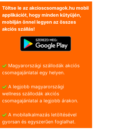
Töltse le az akcioscsomagok.hu mobil
applikációt, hogy minden kütyüjén,
mobilján önnel legyen az összes
akciós szállás!
Magyarországi szállodák akciós
csomagajánlatai egy helyen.
A legjobb magyarországi
wellness szállodák akciós
csomagajánlatai a legjobb árakon.
A mobilalkalmazás letöltésével
gyorsan és egyszerũen foglalhat.