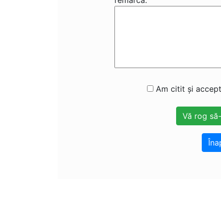
remarcă:
Am citit și accept
Îna