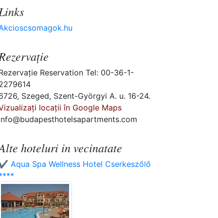
Links
Akcioscsomagok.hu
Rezervaţie
Rezervaţie Reservation Tel: 00-36-1-
2279614
6726, Szeged, Szent-Györgyi A. u. 16-24.
Vizualizați locații în Google Maps
info@budapesthotelsapartments.com
Alte hoteluri in vecinatate
✔️ Aqua Spa Wellness Hotel Cserkeszőlő
****