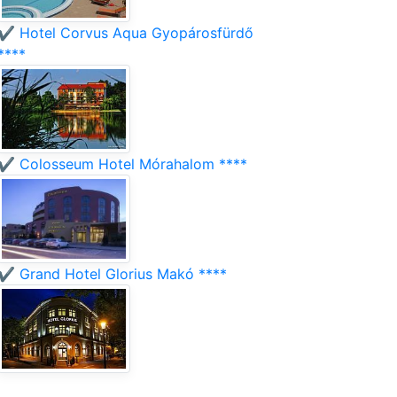
✔️ Hotel Corvus Aqua Gyopárosfürdő
****
✔️ Colosseum Hotel Mórahalom ****
✔️ Grand Hotel Glorius Makó ****