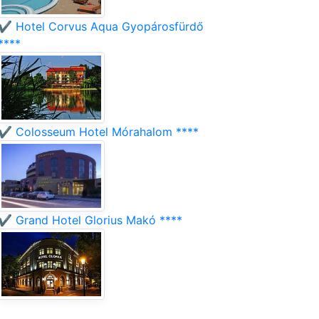
✔️ Hotel Corvus Aqua Gyopárosfürdő
****
✔️ Colosseum Hotel Mórahalom ****
✔️ Grand Hotel Glorius Makó ****