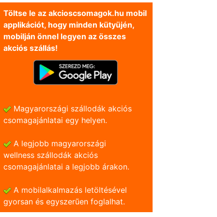
Töltse le az akcioscsomagok.hu mobil
applikációt, hogy minden kütyüjén,
mobilján önnel legyen az összes
akciós szállás!
Magyarországi szállodák akciós
csomagajánlatai egy helyen.
A legjobb magyarországi
wellness szállodák akciós
csomagajánlatai a legjobb árakon.
A mobilalkalmazás letöltésével
gyorsan és egyszerũen foglalhat.