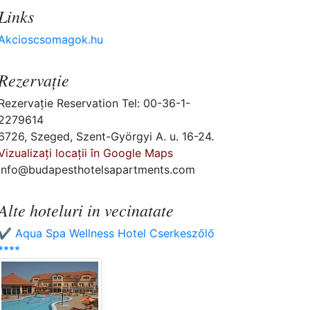
Links
Akcioscsomagok.hu
Rezervaţie
Rezervaţie Reservation Tel: 00-36-1-
2279614
6726, Szeged, Szent-Györgyi A. u. 16-24.
Vizualizați locații în Google Maps
info@budapesthotelsapartments.com
Alte hoteluri in vecinatate
✔️ Aqua Spa Wellness Hotel Cserkeszőlő
****