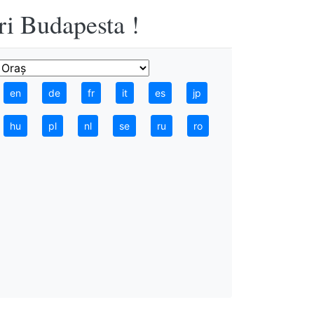
ri Budapesta !
en
de
fr
it
es
jp
hu
pl
nl
se
ru
ro