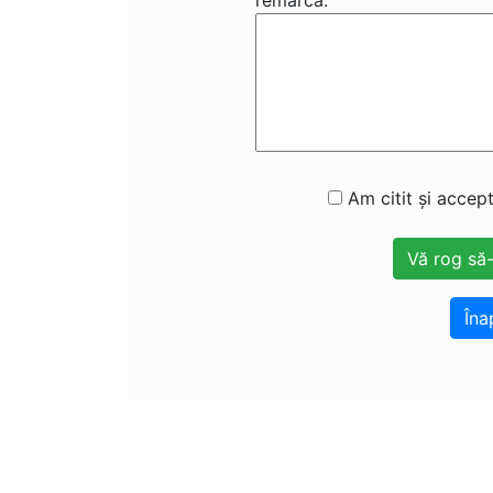
remarcă:
Am citit și accept
Îna