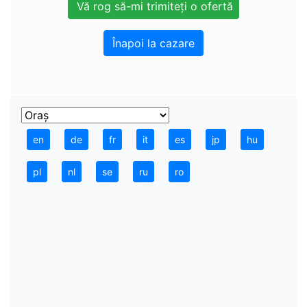
Înapoi la cazare
en
de
fr
it
es
jp
hu
pl
nl
se
ru
ro