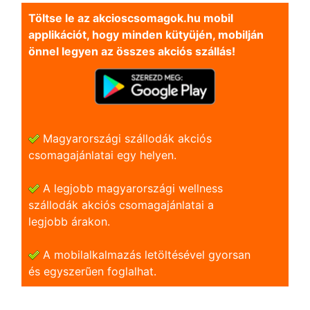
Töltse le az akcioscsomagok.hu mobil
applikációt, hogy minden kütyüjén, mobilján
önnel legyen az összes akciós szállás!
Magyarországi szállodák akciós
csomagajánlatai egy helyen.
A legjobb magyarországi wellness
szállodák akciós csomagajánlatai a
legjobb árakon.
A mobilalkalmazás letöltésével gyorsan
és egyszerũen foglalhat.