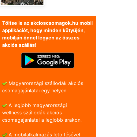
Töltse le az akcioscsomagok.hu mobil
applikációt, hogy minden kütyüjén,
mobilján önnel legyen az összes
akciós szállás!
Magyarországi szállodák akciós
csomagajánlatai egy helyen.
A legjobb magyarországi
wellness szállodák akciós
csomagajánlatai a legjobb árakon.
A mobilalkalmazás letöltésével