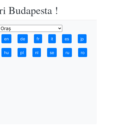
ri Budapesta !
en
de
fr
it
es
jp
hu
pl
nl
se
ru
ro