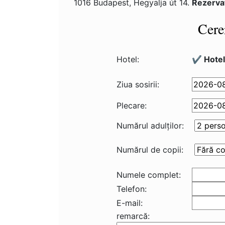
1016 Budapest, Hegyalja út 14.
Rezerva
Cere
Hotel:
✔️ Hote
Ziua sosirii:
Plecare:
Numărul adulţilor:
Numărul de copii:
Numele complet:
Telefon:
E-mail:
remarcă: