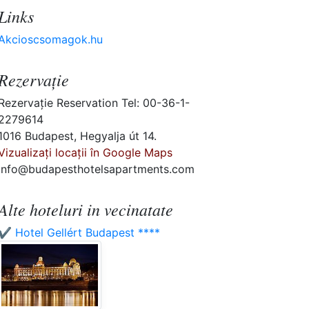
Links
Akcioscsomagok.hu
Rezervaţie
Rezervaţie Reservation Tel: 00-36-1-
2279614
1016 Budapest, Hegyalja út 14.
Vizualizați locații în Google Maps
info@budapesthotelsapartments.com
Alte hoteluri in vecinatate
✔️ Hotel Gellért Budapest ****