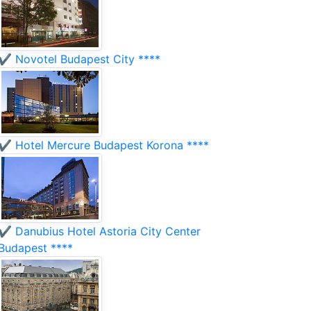
✔️ Novotel Budapest City ****
✔️ Hotel Mercure Budapest Korona ****
✔️ Danubius Hotel Astoria City Center
Budapest ****