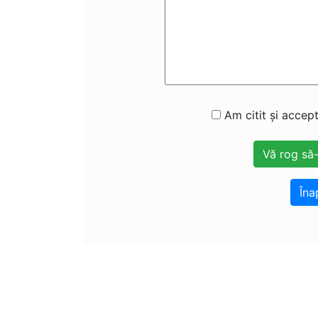
Am citit și accept
Îna