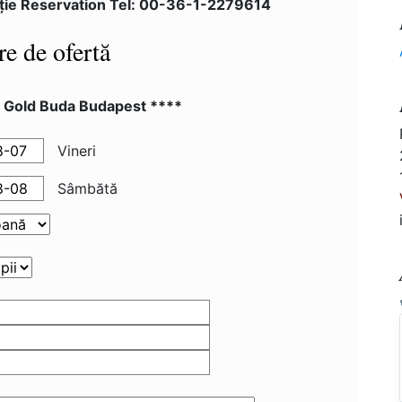
ţie Reservation Tel: 00-36-1-2279614
re de ofertă
l Gold Buda Budapest ****
Vineri
Sâmbătă