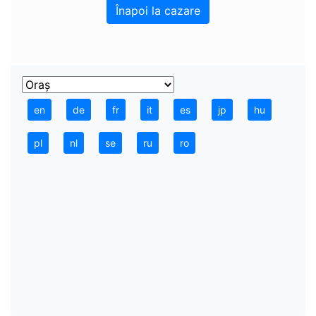
Înapoi la cazare
en
de
fr
it
es
jp
hu
pl
nl
se
ru
ro