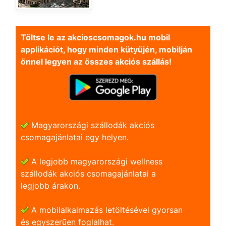
Töltse le az akcioscsomagok.hu mobil
applikációt, hogy minden kütyüjén, mobilján
önnel legyen az összes akciós szállás!
Magyarországi szállodák akciós
csomagajánlatai egy helyen.
A legjobb magyarországi wellness
szállodák akciós csomagajánlatai a
legjobb árakon.
A mobilalkalmazás letöltésével gyorsan
és egyszerũen foglalhat.