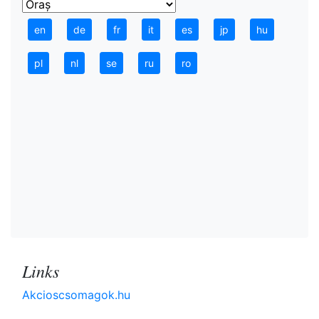
en
de
fr
it
es
jp
hu
pl
nl
se
ru
ro
Links
Akcioscsomagok.hu