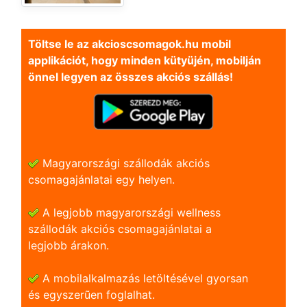
Töltse le az akcioscsomagok.hu mobil
applikációt, hogy minden kütyüjén, mobilján
önnel legyen az összes akciós szállás!
Magyarországi szállodák akciós
csomagajánlatai egy helyen.
A legjobb magyarországi wellness
szállodák akciós csomagajánlatai a
legjobb árakon.
A mobilalkalmazás letöltésével gyorsan
és egyszerũen foglalhat.