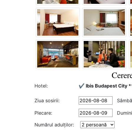
Cerere
Hotel:
✔️ Ibis Budapest City *
Ziua sosirii:
Sâmbă
Plecare:
Dumin
Numărul adulţilor: