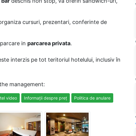
bar
deschis non stop, va oferin sandwich-uri,
rganiza cursuri, prezentari, conferinte de
 parcare in
parcarea privata
.
 interzis pe tot teritoriul hotelului, inclusiv în
 the management:
tel video
Informații despre preț
Politica de anulare