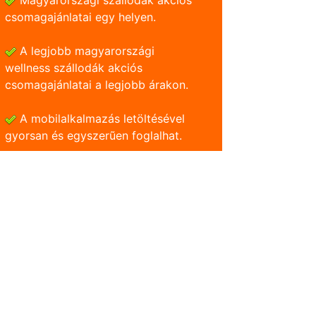
Magyarországi szállodák akciós
csomagajánlatai egy helyen.
A legjobb magyarországi
wellness szállodák akciós
csomagajánlatai a legjobb árakon.
A mobilalkalmazás letöltésével
gyorsan és egyszerũen foglalhat.