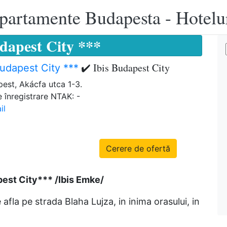
apartamente Budapesta - Hotelu
udapest City ***
✔️ Ibis Budapest City
Budapest City ***
est, Akácfa utca 1-3.
 înregistrare NTAK: -
il
Cerere de ofertă
pest City*** /Ibis Emke/
e afla pe strada Blaha Lujza, in inima orasului, in