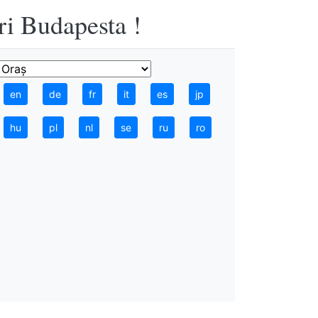
ri Budapesta !
en
de
fr
it
es
jp
hu
pl
nl
se
ru
ro