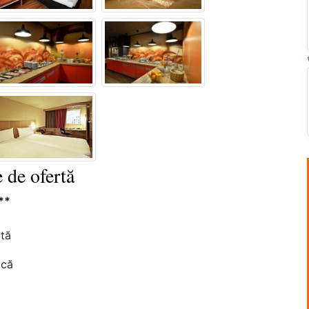
 de ofertă
**
tă
ică