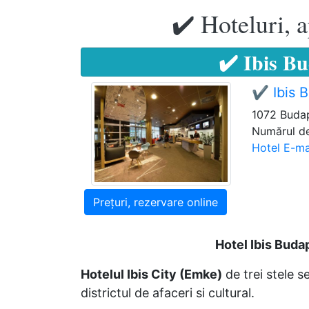
✔️ Hoteluri, 
✔️ Ibis B
✔️ Ibis 
1072 Budap
Numărul de
Hotel E-ma
Prețuri, rezervare online
Hotel Ibis Buda
Hotelul Ibis City (Emke)
de trei stele s
districtul de afaceri si cultural.