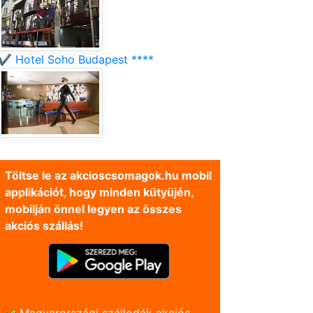
✔️ Hotel Soho Budapest ****
Töltse le az akcioscsomagok.hu mobil
applikációt, hogy minden kütyüjén,
mobilján önnel legyen az összes
akciós szállás!