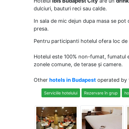
Hotelul
Ibis Budapest City
are un
drink
dulciuri, bauturi reci sau calde.
In sala de mic dejun dupa masa se pot o
presa.
Pentru participanti hotelul ofera loc de
Hotelul este 100% non-fumat, fumatul este
zonele comune, de terase și camere.
Other
hotels in Budapest
operated by
Serviciile hotelului
Rezervare în grup
ho