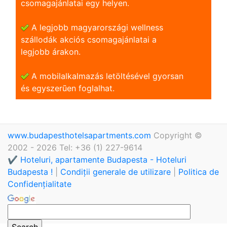
csomagajánlatai egy helyen.
A legjobb magyarországi wellness
szállodák akciós csomagajánlatai a
legjobb árakon.
A mobilalkalmazás letöltésével gyorsan
és egyszerũen foglalhat.
www.budapesthotelsapartments.com
Copyright ©
2002 - 2026 Tel: +36 (1) 227-9614
✔️ Hoteluri, apartamente Budapesta - Hoteluri
Budapesta !
|
Condiții generale de utilizare
|
Politica de
Confidențialitate