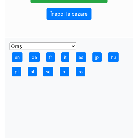
Înapoi la cazare
en
de
fr
it
es
jp
hu
pl
nl
se
ru
ro