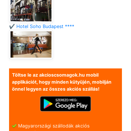
✔️ Hotel Soho Budapest ****
Töltse le az akcioscsomagok.hu mobil
applikációt, hogy minden kütyüjén, mobilján
önnel legyen az összes akciós szállás!
Magyarországi szállodák akciós