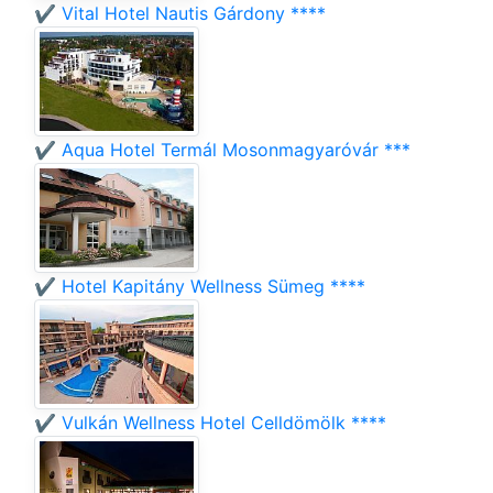
✔️ Vital Hotel Nautis Gárdony ****
✔️ Aqua Hotel Termál Mosonmagyaróvár ***
✔️ Hotel Kapitány Wellness Sümeg ****
✔️ Vulkán Wellness Hotel Celldömölk ****