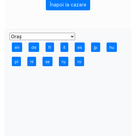
Înapoi la cazare
en
de
fr
it
es
jp
hu
pl
nl
se
ru
ro