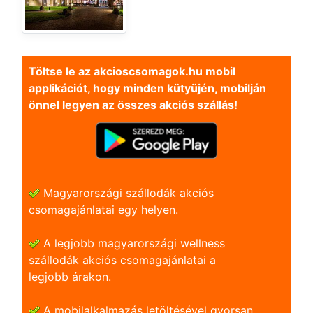
Töltse le az akcioscsomagok.hu mobil
applikációt, hogy minden kütyüjén, mobilján
önnel legyen az összes akciós szállás!
Magyarországi szállodák akciós
csomagajánlatai egy helyen.
A legjobb magyarországi wellness
szállodák akciós csomagajánlatai a
legjobb árakon.
A mobilalkalmazás letöltésével gyorsan