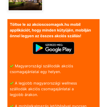
Töltse le az akcioscsomagok.hu mobil
applikációt, hogy minden kütyüjén, mobilján
önnel legyen az összes akciós szállás!
Magyarországi szállodák akciós
csomagajánlatai egy helyen.
A legjobb magyarországi wellness
szállodák akciós csomagajánlatai a
legjobb árakon.
A mobilalkalmazás letöltésével gyorsan