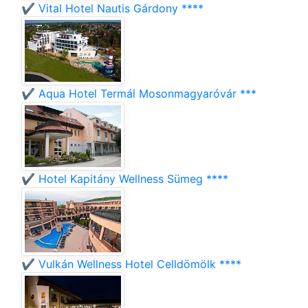
✔️ Vital Hotel Nautis Gárdony ****
✔️ Aqua Hotel Termál Mosonmagyaróvár ***
✔️ Hotel Kapitány Wellness Sümeg ****
✔️ Vulkán Wellness Hotel Celldömölk ****