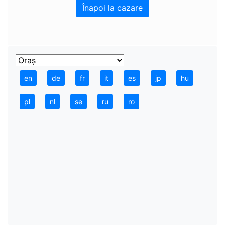
Înapoi la cazare
en
de
fr
it
es
jp
hu
pl
nl
se
ru
ro