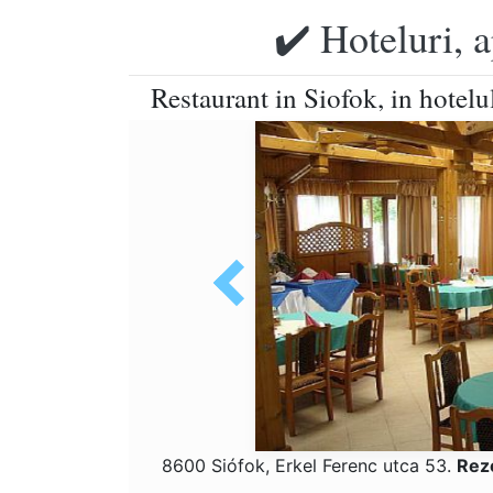
✔️ Hoteluri, 
Restaurant in Siofok, in hotel
8600 Siófok, Erkel Ferenc utca 53.
Rez