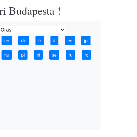
ri Budapesta !
en
de
fr
it
es
jp
hu
pl
nl
se
ru
ro