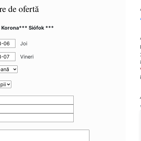
re de ofertă
 Korona*** Siófok ***
Joi
Vineri