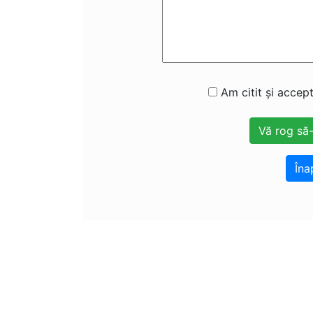
Am citit și accept
Îna