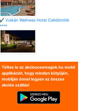
✔️ Vulkán Wellness Hotel Celldömölk
****
Töltse le az akcioscsomagok.hu mobil
applikációt, hogy minden kütyüjén,
mobilján önnel legyen az összes
akciós szállás!