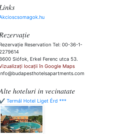
Links
Akcioscsomagok.hu
Rezervaţie
Rezervaţie Reservation Tel: 00-36-1-
2279614
8600 Siófok, Erkel Ferenc utca 53.
Vizualizați locații în Google Maps
info@budapesthotelsapartments.com
Alte hoteluri in vecinatate
✔️ Termál Hotel Liget Érd ***