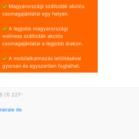
Magyarországi szállodák akciós
csomagajánlatai egy helyen.
A legjobb magyarországi
wellness szállodák akciós
csomagajánlatai a legjobb árakon.
A mobilalkalmazás letöltésével
gyorsan és egyszerũen foglalhat.
6 (1) 227-
enerale de