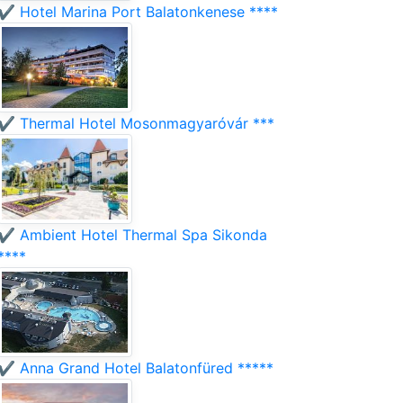
✔️ Hotel Marina Port Balatonkenese ****
✔️ Thermal Hotel Mosonmagyaróvár ***
✔️ Ambient Hotel Thermal Spa Sikonda
****
✔️ Anna Grand Hotel Balatonfüred *****