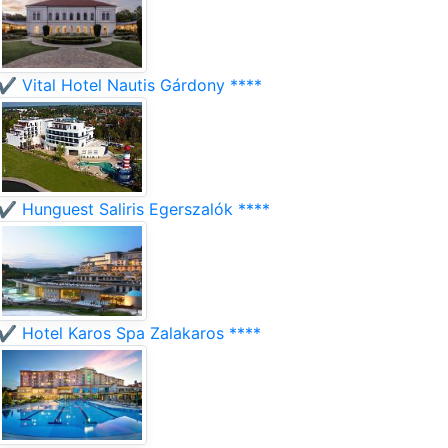
✔️ Vital Hotel Nautis Gárdony ****
✔️ Hunguest Saliris Egerszalók ****
✔️ Hotel Karos Spa Zalakaros ****