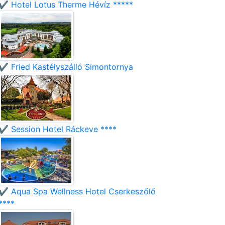
✔️ Hotel Lotus Therme Hévíz *****
✔️ Fried Kastélyszálló Simontornya
✔️ Session Hotel Ráckeve ****
✔️ Aqua Spa Wellness Hotel Cserkeszőlő
****