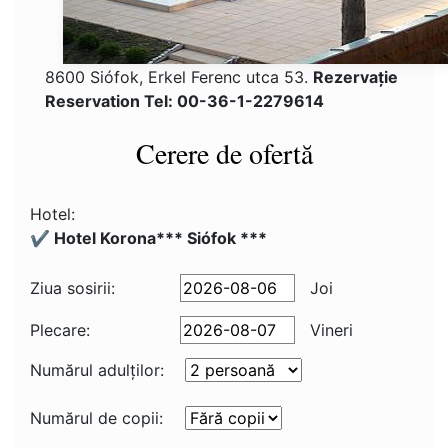
8600 Siófok, Erkel Ferenc utca 53.
Rezervaţie
Reservation Tel: 00-36-1-2279614
Cerere de ofertă
Hotel:
✔️ Hotel Korona*** Siófok ***
Ziua sosirii:
Joi
Plecare:
Vineri
Numărul adulţilor:
Numărul de copii: