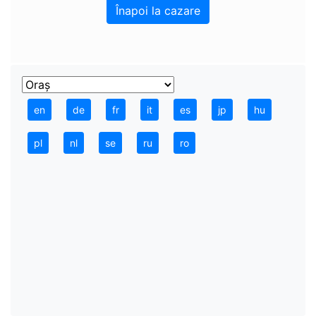
Înapoi la cazare
en
de
fr
it
es
jp
hu
pl
nl
se
ru
ro