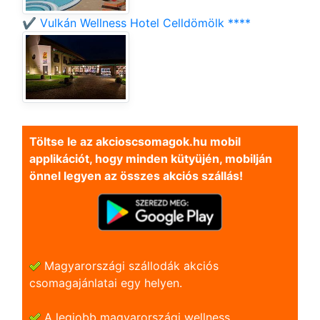
✔️ Vulkán Wellness Hotel Celldömölk ****
Töltse le az akcioscsomagok.hu mobil
applikációt, hogy minden kütyüjén, mobilján
önnel legyen az összes akciós szállás!
Magyarországi szállodák akciós
csomagajánlatai egy helyen.
A legjobb magyarországi wellness