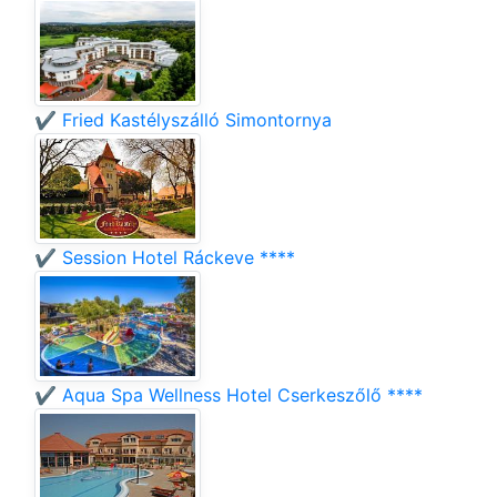
✔️ Fried Kastélyszálló Simontornya
✔️ Session Hotel Ráckeve ****
✔️ Aqua Spa Wellness Hotel Cserkeszőlő ****