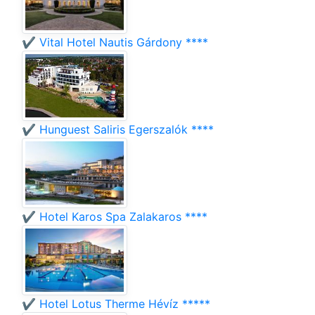
✔️ Vital Hotel Nautis Gárdony ****
✔️ Hunguest Saliris Egerszalók ****
✔️ Hotel Karos Spa Zalakaros ****
✔️ Hotel Lotus Therme Hévíz *****