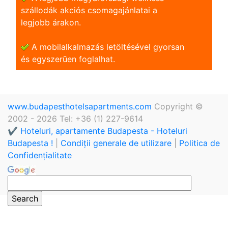
szállodák akciós csomagajánlatai a
legjobb árakon.
A mobilalkalmazás letöltésével gyorsan
és egyszerũen foglalhat.
www.budapesthotelsapartments.com
Copyright ©
2002 - 2026 Tel: +36 (1) 227-9614
✔️ Hoteluri, apartamente Budapesta - Hoteluri
Budapesta !
|
Condiții generale de utilizare
|
Politica de
Confidențialitate