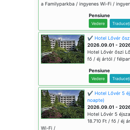
a Familyparkba / ingyenes Wi-Fi / ingye
Pensiune
Vedere
Traduceț
✔️ Hotel Lővér ősz
2026.09.01 - 2026
Hotel Lővér őszi L
fő / éj ártól / félp
Pensiune
Vedere
Traduceț
✔️ Hotel Lővér 5 é
noapte)
2026.09.01 - 2026
Hotel Lővér 5 éjsz
18.710 Ft / fő / éj 
Wi-Fi /