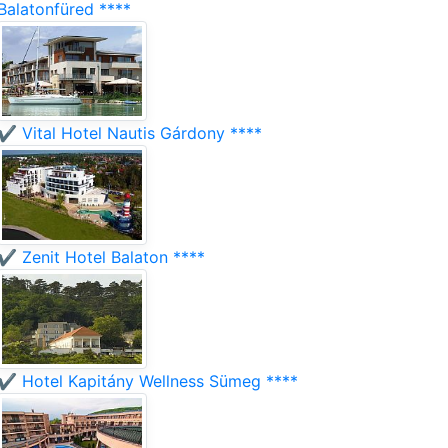
Balatonfüred ****
✔️ Vital Hotel Nautis Gárdony ****
✔️ Zenit Hotel Balaton ****
✔️ Hotel Kapitány Wellness Sümeg ****