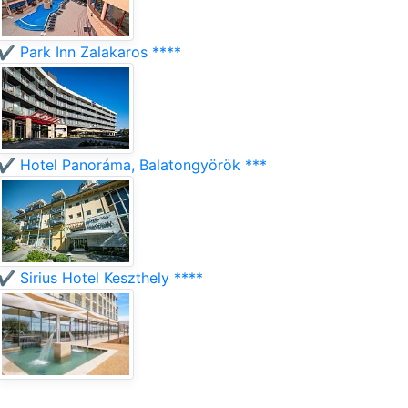
✔️ Park Inn Zalakaros ****
✔️ Hotel Panoráma, Balatongyörök ***
✔️ Sirius Hotel Keszthely ****