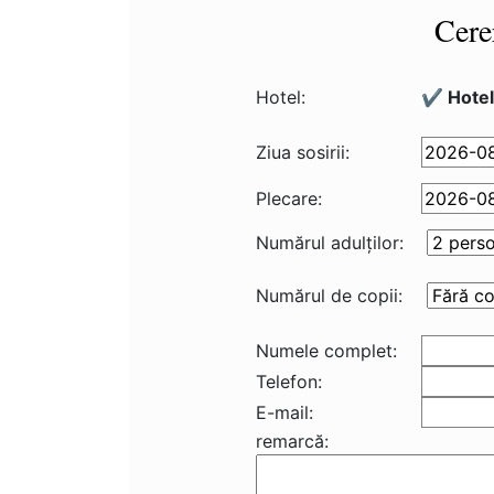
Cere
Hotel:
✔️ Hote
Ziua sosirii:
Plecare:
Numărul adulţilor:
Numărul de copii:
Numele complet:
Telefon:
E-mail:
remarcă: