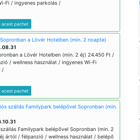
i-Fi / ingyenes parkolás /
i acest pachet
Sopronban a Lövér Hotelben (min. 2 noapte)
6.08.31
ronban a Lövér Hotelben (min. 2 éj) 24.450 Ft /
anzió / wellness használat / ingyenes Wi-Fi
s /
i acest pachet
iós szállás Familypark belépővel Sopronban (min.
.10.31
 szállás Familypark belépővel Sopronban (min. 2
 éj ártól / félpanzió / wellness használat / belépő