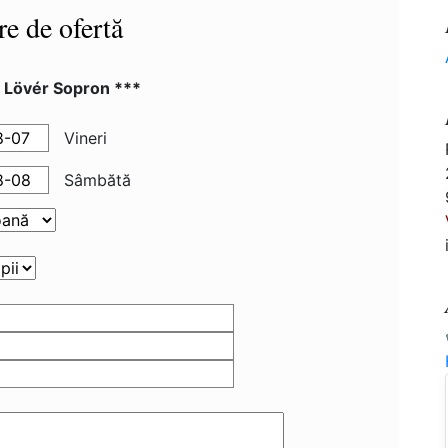
re de ofertă
l Lövér Sopron ***
Vineri
Sâmbătă