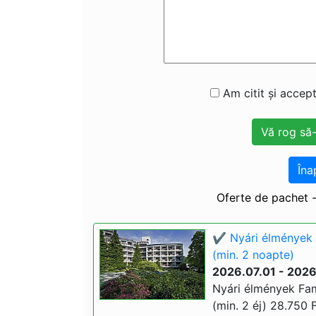
Am citit și accept
Îna
Oferte de pachet 
✔️ Nyári élmények 
(min. 2 noapte)
2026.07.01 - 202
Nyári élmények Fam
(min. 2 éj) 28.750 F