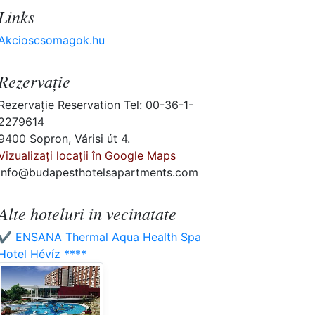
Links
Akcioscsomagok.hu
Rezervaţie
Rezervaţie Reservation Tel: 00-36-1-
2279614
9400 Sopron, Várisi út 4.
Vizualizați locații în Google Maps
info@budapesthotelsapartments.com
Alte hoteluri in vecinatate
✔️ ENSANA Thermal Aqua Health Spa
Hotel Hévíz ****