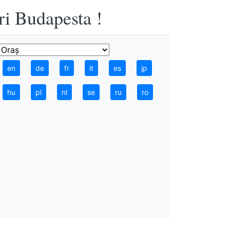
ri Budapesta !
en
de
fr
it
es
jp
hu
pl
nl
se
ru
ro