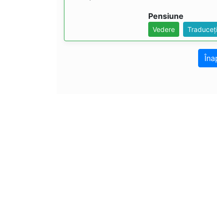
Pensiune
Vedere
Traduceț
Îna