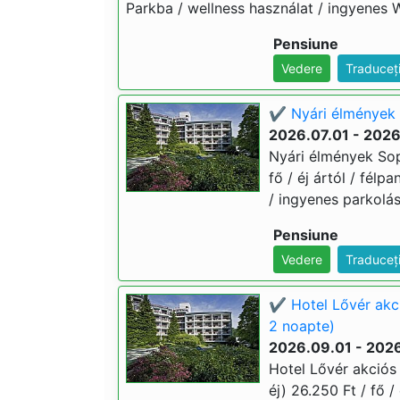
Parkba / wellness használat / ingyenes W
Pensiune
Vedere
Traduceț
✔️ Nyári élmények 
2026.07.01 - 202
Nyári élmények Sop
fő / éj ártól / félp
/ ingyenes parkolá
Pensiune
Vedere
Traduceț
✔️ Hotel Lővér akc
2 noapte)
2026.09.01 - 2026
Hotel Lővér akciós
éj) 26.250 Ft / fő /