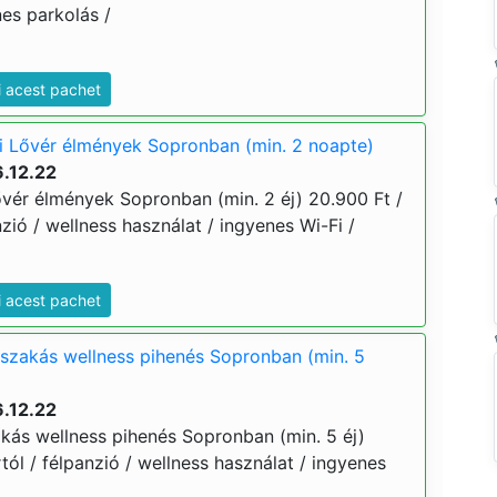
nes parkolás /
i acest pachet
i Lővér élmények Sopronban (min. 2 noapte)
.12.22
ővér élmények Sopronban (min. 2 éj) 20.900 Ft /
anzió / wellness használat / ingyenes Wi-Fi /
i acest pachet
jszakás wellness pihenés Sopronban (min. 5
.12.22
akás wellness pihenés Sopronban (min. 5 éj)
ártól / félpanzió / wellness használat / ingyenes