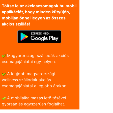
Töltse le az akcioscsomagok.hu mobil
applikációt, hogy minden kütyüjén,
mobilján önnel legyen az összes
akciós szállás!
Magyarországi szállodák akciós
csomagajánlatai egy helyen.
A legjobb magyarországi
wellness szállodák akciós
csomagajánlatai a legjobb árakon.
A mobilalkalmazás letöltésével
gyorsan és egyszerũen foglalhat.