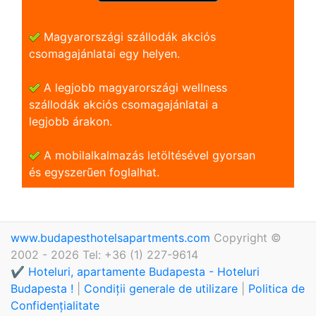
Magyarországi szállodák akciós
csomagajánlatai egy helyen.
A legjobb magyarországi wellness
szállodák akciós csomagajánlatai a
legjobb árakon.
A mobilalkalmazás letöltésével gyorsan
és egyszerũen foglalhat.
www.budapesthotelsapartments.com
Copyright ©
2002 - 2026 Tel: +36 (1) 227-9614
✔️ Hoteluri, apartamente Budapesta - Hoteluri
Budapesta !
|
Condiții generale de utilizare
|
Politica de
Confidențialitate