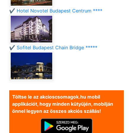
✔️ Hotel Novotel Budapest Centrum ****
✔️ Sofitel Budapest Chain Bridge *****
Töltse le az akcioscsomagok.hu mobil
applikációt, hogy minden kütyüjén, mobilján
önnel legyen az összes akciós szállás!