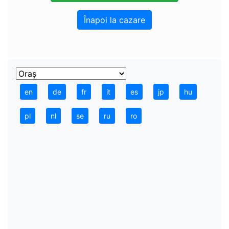
Înapoi la cazare
en
de
fr
it
es
jp
hu
pl
nl
se
ru
ro