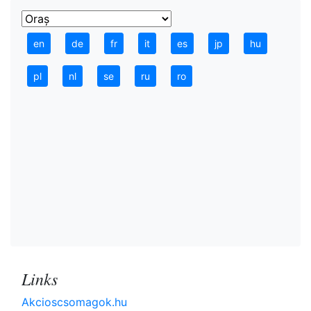
en
de
fr
it
es
jp
hu
pl
nl
se
ru
ro
Links
Akcioscsomagok.hu