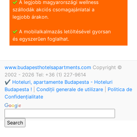
A legjobb magyarországi wellness
szállodák akciós csomagajánlatai a
legjobb árakon.
A mobilalkalmazás letöltésével gyorsan
és egyszerũen foglalhat.
www.budapesthotelsapartments.com
Copyright ©
2002 - 2026 Tel: +36 (1) 227-9614
✔️ Hoteluri, apartamente Budapesta - Hoteluri
Budapesta !
|
Condiții generale de utilizare
|
Politica de
Confidențialitate