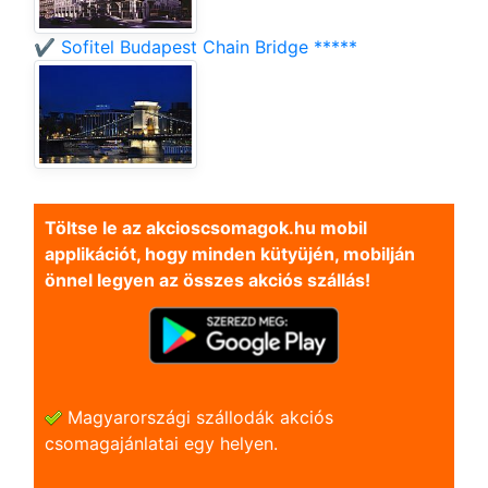
✔️ Sofitel Budapest Chain Bridge *****
Töltse le az akcioscsomagok.hu mobil
applikációt, hogy minden kütyüjén, mobilján
önnel legyen az összes akciós szállás!
Magyarországi szállodák akciós
csomagajánlatai egy helyen.