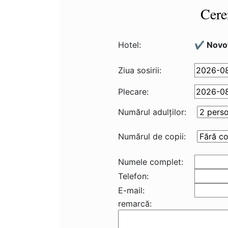
Cere
Hotel:
✔️ Novot
Ziua sosirii:
Plecare:
Numărul adulţilor:
Numărul de copii:
Numele complet:
Telefon:
E-mail:
remarcă: