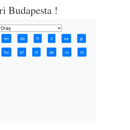
ri Budapesta !
en
de
fr
it
es
jp
hu
pl
nl
se
ru
ro