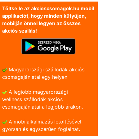
Töltse le az akcioscsomagok.hu mobil
applikációt, hogy minden kütyüjén,
mobilján önnel legyen az összes
akciós szállás!
Magyarországi szállodák akciós
csomagajánlatai egy helyen.
A legjobb magyarországi
wellness szállodák akciós
csomagajánlatai a legjobb árakon.
A mobilalkalmazás letöltésével
gyorsan és egyszerũen foglalhat.