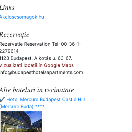
Links
Akcioscsomagok.hu
Rezervaţie
Rezervaţie Reservation Tel: 00-36-1-
2279614
1123 Budapest, Alkotás u. 63-67.
Vizualizați locații în Google Maps
info@budapesthotelsapartments.com
Alte hoteluri in vecinatate
✔️ Hotel Mercure Budapest Castle Hill
(Mercure Buda) ****