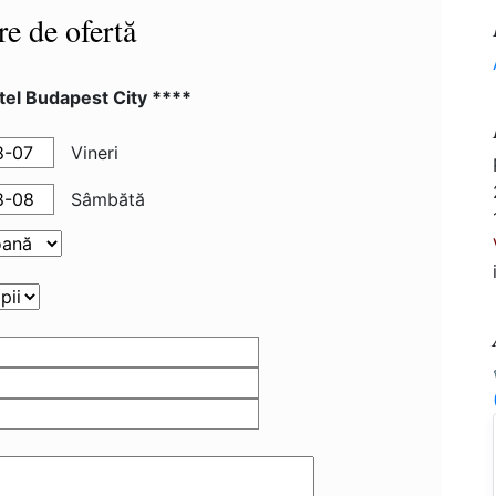
re de ofertă
el Budapest City ****
Vineri
Sâmbătă