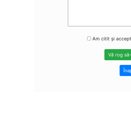
Am citit și accept
Îna