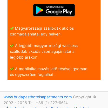
Magyarországi szállodák akciós
csomagajánlatai egy helyen.
A legjobb magyarországi wellness
szállodák akciós csomagajánlatai a
legjobb árakon.
A mobilalkalmazás letöltésével gyorsan
és egyszerũen foglalhat.
www.budapesthotelsapartments.com
Copyright ©
2002 - 2026 Tel: +36 (1) 227-9614