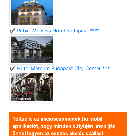
✔️ Rubin Wellness Hotel Budapest ****
✔️ Hotel Mercure Budapest City Center ****
Töltse le az akcioscsomagok.hu mobil
applikációt, hogy minden kütyüjén, mobilján
önnel legyen az összes akciós szállás!