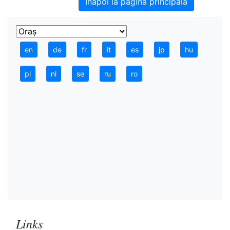
Înapoi la pagina principală
en
de
fr
it
es
jp
hu
pl
nl
se
ru
ro
Links