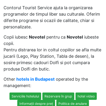
Contorul Tourist Service ajuta la organizarea
programelor de timpul liber sau culturale. Oferim
diferite programe si ocazii de calitate, chiar si
personalizate.
Copii iubesc
Novotel
pentru ca
Novotel
iubeste
copii.
Pentru distrarea lor in coltul copiilor se afla multe
jucarii (Lego, Play Station, Tabla de desen), la
sosire primesc cadouri Dolfi si pot cumpara
produse Dolfi din butic.
Other
hotels in Budapest
operated by the
management:
Serviciile hotelului
Rezervare în grup
hotel video
Informații despre preț
Politica de anulare