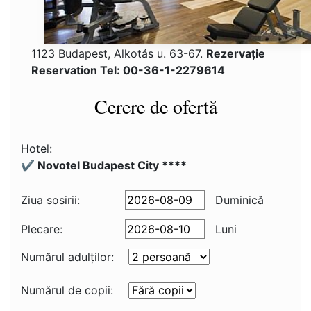
1123 Budapest, Alkotás u. 63-67.
Rezervaţie
Reservation Tel: 00-36-1-2279614
Cerere de ofertă
Hotel:
✔️ Novotel Budapest City ****
Ziua sosirii:
Duminică
Plecare:
Luni
Numărul adulţilor:
Numărul de copii: