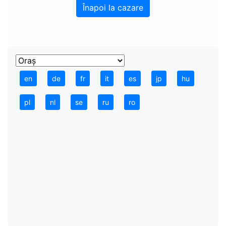
Înapoi la cazare
en
de
fr
it
es
jp
hu
pl
nl
se
ru
ro