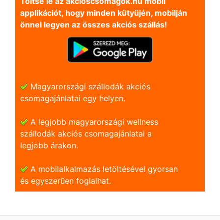
Töltse le az akcioscsomagok.hu mobil
applikációt, hogy minden kütyüjén, mobilján
önnel legyen az összes akciós szállás!
Magyarországi szállodák akciós
csomagajánlatai egy helyen.
A legjobb magyarországi wellness
szállodák akciós csomagajánlatai a
legjobb árakon.
A mobilalkalmazás letöltésével gyorsan
és egyszerũen foglalhat.