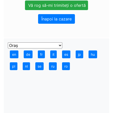
Înapoi la cazare
en
de
fr
it
es
jp
hu
pl
nl
se
ru
ro