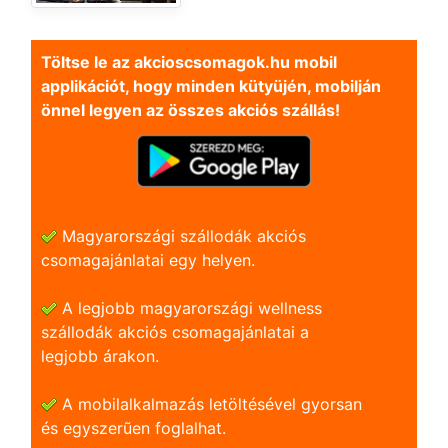
Töltse le az akcioscsomagok.hu mobil
applikációt, hogy minden kütyüjén, mobilján
önnel legyen az összes akciós szállás!
Magyarországi szállodák akciós
csomagajánlatai egy helyen.
A legjobb magyarországi wellness
szállodák akciós csomagajánlatai a
legjobb árakon.
A mobilalkalmazás letöltésével gyorsan
és egyszerũen foglalhat.