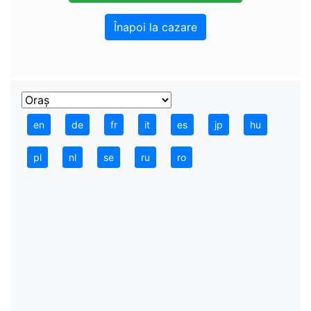
Înapoi la cazare
en
de
fr
it
es
jp
hu
pl
nl
se
ru
ro