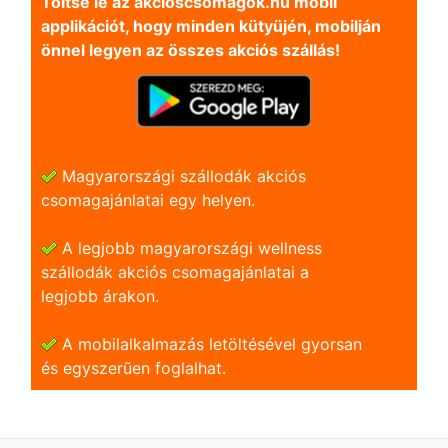
Töltse le az akcioscsomagok.hu mobil
applikációt, hogy minden kütyüjén, mobilján
önnel legyen az összes akciós szállás!
Magyarországi szállodák akciós
csomagajánlatai egy helyen.
A legjobb magyarországi wellness
szállodák akciós csomagajánlatai a
legjobb árakon.
A mobilalkalmazás letöltésével gyorsan
és egyszerũen foglalhat.