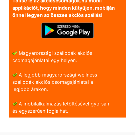
Töltse le az akcioscsomagok.hu mobil
applikációt, hogy minden kütyüjén, mobilján
önnel legyen az összes akciós szállás!
Magyarországi szállodák akciós
csomagajánlatai egy helyen.
A legjobb magyarországi wellness
szállodák akciós csomagajánlatai a
legjobb árakon.
A mobilalkalmazás letöltésével gyorsan
és egyszerũen foglalhat.