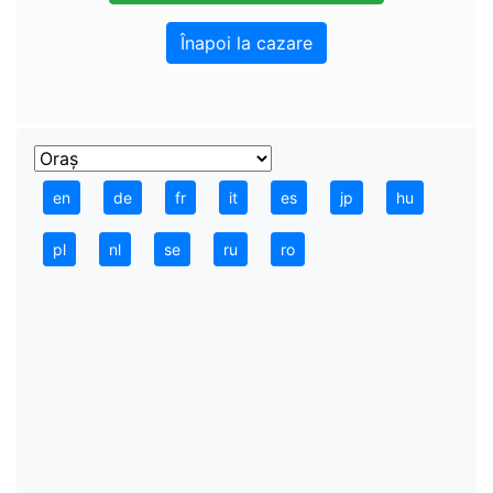
Înapoi la cazare
en
de
fr
it
es
jp
hu
pl
nl
se
ru
ro