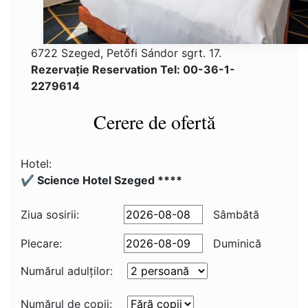
6722 Szeged, Petőfi Sándor sgrt. 17.
Rezervaţie Reservation Tel: 00-36-1-
2279614
Cerere de ofertă
Hotel:
✔️ Science Hotel Szeged ****
Ziua sosirii:
Sâmbătă
Plecare:
Duminică
Numărul adulţilor:
Numărul de copii: