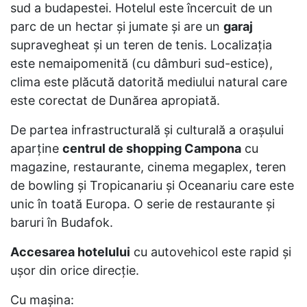
sud a budapestei. Hotelul este încercuit de un
parc de un hectar şi jumate şi are un
garaj
supravegheat şi un teren de tenis. Localizaţia
este nemaipomenită (cu dâmburi sud-estice),
clima este plăcută datorită mediului natural care
este corectat de Dunărea apropiată.
De partea infrastructurală şi culturală a oraşului
aparţine
centrul de shopping Campona
cu
magazine, restaurante, cinema megaplex, teren
de bowling şi Tropicanariu şi Oceanariu care este
unic în toată Europa. O serie de restaurante şi
baruri în Budafok.
Accesarea hotelului
cu autovehicol este rapid şi
uşor din orice direcţie.
Cu maşina: