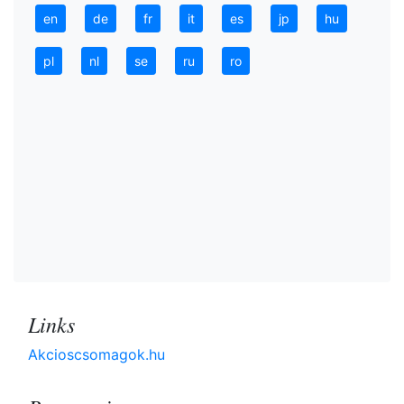
en
de
fr
it
es
jp
hu
pl
nl
se
ru
ro
Links
Akcioscsomagok.hu