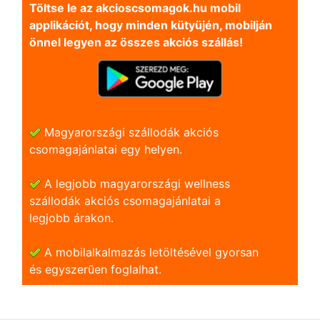
Töltse le az akcioscsomagok.hu mobil
applikációt, hogy minden kütyüjén, mobilján
önnel legyen az összes akciós szállás!
Magyarországi szállodák akciós
csomagajánlatai egy helyen.
A legjobb magyarországi wellness
szállodák akciós csomagajánlatai a
legjobb árakon.
A mobilalkalmazás letöltésével gyorsan
és egyszerũen foglalhat.