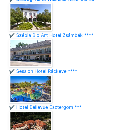
✔️ Szépia Bio Art Hotel Zsámbék ****
✔️ Session Hotel Ráckeve ****
✔️ Hotel Bellevue Esztergom ***