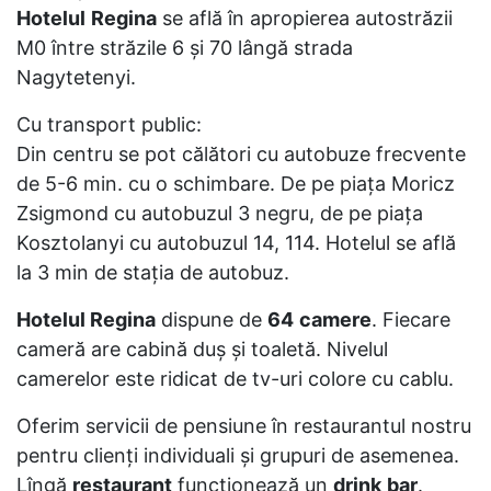
Hotelul
Regina
se află în apropierea autostrăzii
M0 între străzile 6 şi 70 lângă strada
Nagytetenyi.
Cu transport public:
Din centru se pot călători cu autobuze frecvente
de 5-6 min. cu o schimbare. De pe piaţa Moricz
Zsigmond cu autobuzul 3 negru, de pe piaţa
Kosztolanyi cu autobuzul 14, 114. Hotelul se află
la 3 min de staţia de autobuz.
Hotelul Regina
dispune de
64
camere
. Fiecare
cameră are cabină duş şi toaletă. Nivelul
camerelor este ridicat de tv-uri colore cu cablu.
Oferim servicii de pensiune în restaurantul nostru
pentru clienţi individuali şi grupuri de asemenea.
Lîngă
restaurant
funcţionează un
drink
bar
.