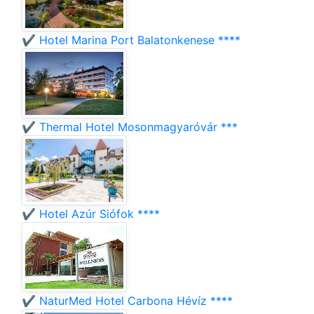
✔️ Hotel Marina Port Balatonkenese ****
✔️ Thermal Hotel Mosonmagyaróvár ***
✔️ Hotel Azúr Siófok ****
✔️ NaturMed Hotel Carbona Hévíz ****