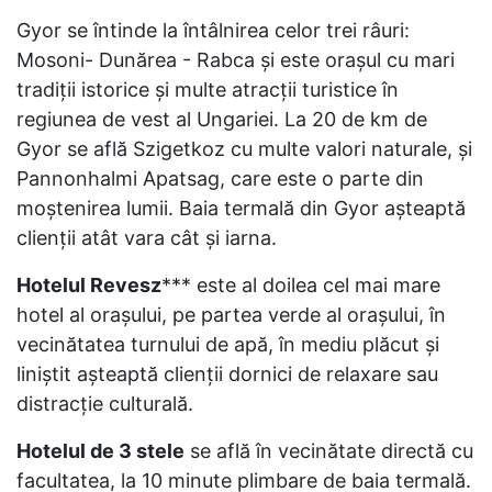
Gyor se întinde la întâlnirea celor trei râuri:
Mosoni- Dunărea - Rabca şi este oraşul cu mari
tradiţii istorice şi multe atracţii turistice în
regiunea de vest al Ungariei. La 20 de km de
Gyor se află Szigetkoz cu multe valori naturale, şi
Pannonhalmi Apatsag, care este o parte din
moştenirea lumii. Baia termală din Gyor aşteaptă
clienţii atât vara cât şi iarna.
Hotelul Revesz
*** este al doilea cel mai mare
hotel al oraşului, pe partea verde al oraşului, în
vecinătatea turnului de apă, în mediu plăcut şi
liniştit aşteaptă clienţii dornici de relaxare sau
distracţie culturală.
Hotelul de 3 stele
se află în vecinătate directă cu
facultatea, la 10 minute plimbare de baia termală.