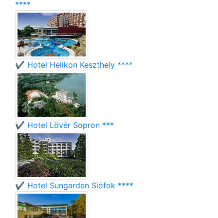
****
✔️ Hotel Helikon Keszthely ****
✔️ Hotel Lövér Sopron ***
✔️ Hotel Sungarden Siófok ****