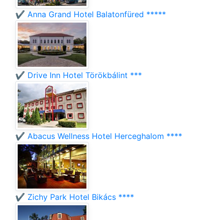
✔️ Anna Grand Hotel Balatonfüred *****
✔️ Drive Inn Hotel Törökbálint ***
✔️ Abacus Wellness Hotel Herceghalom ****
✔️ Zichy Park Hotel Bikács ****