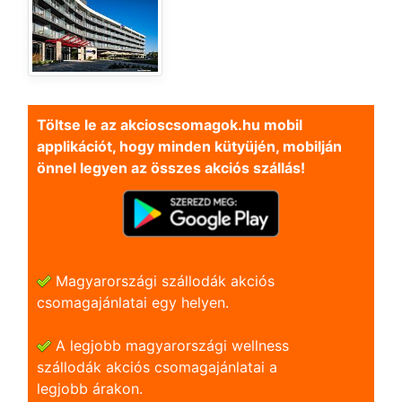
Töltse le az akcioscsomagok.hu mobil
applikációt, hogy minden kütyüjén, mobilján
önnel legyen az összes akciós szállás!
Magyarországi szállodák akciós
csomagajánlatai egy helyen.
A legjobb magyarországi wellness
szállodák akciós csomagajánlatai a
legjobb árakon.