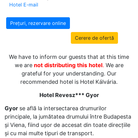
Hotel E-mail
Prețuri, rezervare online
Cerere de ofertă
We have to inform our guests that at this time
we are
not
distributing
this
hotel
.
We are
grateful for your understanding. Our
recommended hotel is Hotel Kálvária.
Hotel Revesz*** Gyor
Gyor
se află la intersectarea drumurilor
principale, la jumătatea drumului între Budapesta
şi Viena, fiind uşor de accesat din toate direcţiile
şi cu mai multe tipuri de transport.