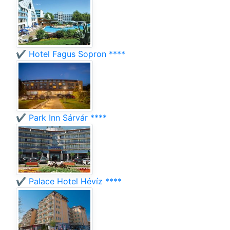
✔️ Hotel Fagus Sopron ****
✔️ Park Inn Sárvár ****
✔️ Palace Hotel Hévíz ****