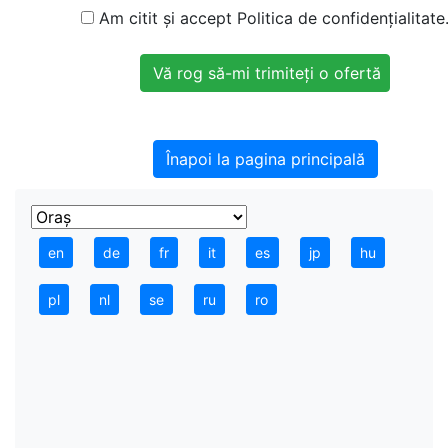
Am citit și accept Politica de confidențialitate
Înapoi la pagina principală
en
de
fr
it
es
jp
hu
pl
nl
se
ru
ro