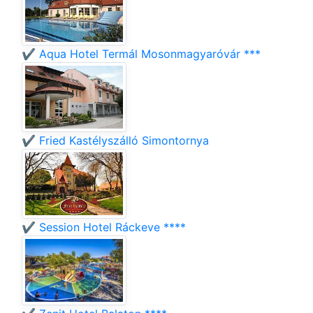
✔️ Aqua Hotel Termál Mosonmagyaróvár ***
✔️ Fried Kastélyszálló Simontornya
✔️ Session Hotel Ráckeve ****