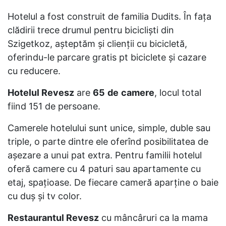
Hotelul a fost construit de familia Dudits. În faţa
clădirii trece drumul pentru biciclişti din
Szigetkoz, aşteptăm şi clienţii cu bicicletă,
oferindu-le parcare gratis pt biciclete şi cazare
cu reducere.
Hotelul Revesz
are
65
de
camere
, locul total
fiind 151 de persoane.
Camerele hotelului sunt unice, simple, duble sau
triple, o parte dintre ele oferînd posibilitatea de
aşezare a unui pat extra. Pentru familii hotelul
oferă camere cu 4 paturi sau apartamente cu
etaj, spaţioase. De fiecare cameră aparţine o baie
cu duş şi tv color.
Restaurantul Revesz
cu mâncâruri ca la mama