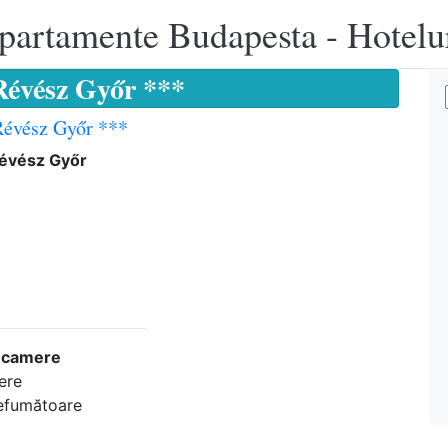
apartamente Budapesta - Hotelu
Révész Győr ***
Révész Győr ***
Révész Győr
n camere
ere
efumătoare