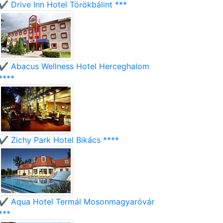
✔️ Drive Inn Hotel Törökbálint ***
✔️ Abacus Wellness Hotel Herceghalom
****
✔️ Zichy Park Hotel Bikács ****
✔️ Aqua Hotel Termál Mosonmagyaróvár
***