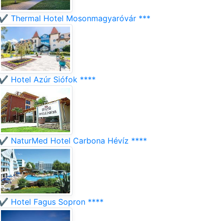
✔️ Thermal Hotel Mosonmagyaróvár ***
✔️ Hotel Azúr Siófok ****
✔️ NaturMed Hotel Carbona Hévíz ****
✔️ Hotel Fagus Sopron ****