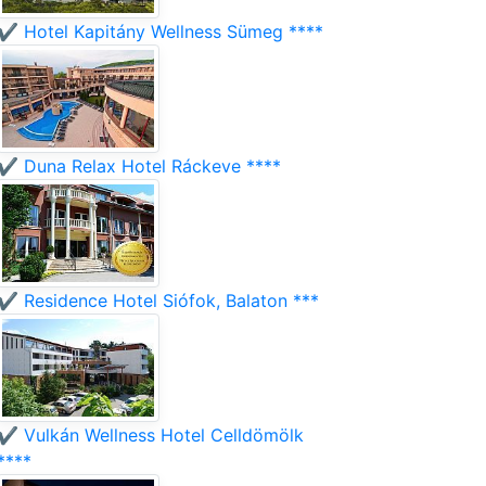
✔️ Hotel Kapitány Wellness Sümeg ****
✔️ Duna Relax Hotel Ráckeve ****
✔️ Residence Hotel Siófok, Balaton ***
✔️ Vulkán Wellness Hotel Celldömölk
****