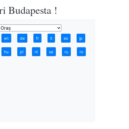
ri Budapesta !
en
de
fr
it
es
jp
hu
pl
nl
se
ru
ro