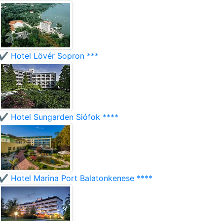
✔️ Hotel Lövér Sopron ***
✔️ Hotel Sungarden Siófok ****
✔️ Hotel Marina Port Balatonkenese ****