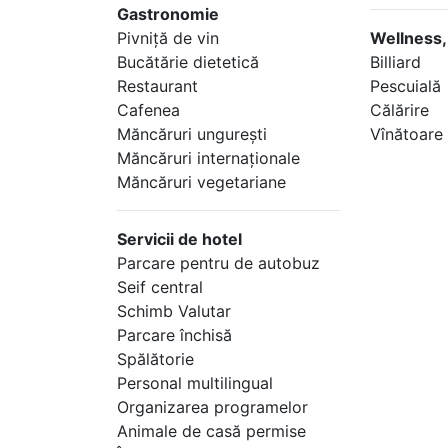
Gastronomie
Pivniţă de vin
Wellness,
Bucătărie dietetică
Billiard
Restaurant
Pescuială
Cafenea
Călărire
Măncăruri ungureşti
Vînătoare
Măncăruri internaţionale
Măncăruri vegetariane
Servicii de hotel
Parcare pentru de autobuz
Seif central
Schimb Valutar
Parcare închisă
Spălătorie
Personal multilingual
Organizarea programelor
Animale de casă permise