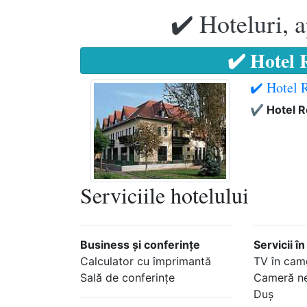
✔️ Hoteluri, 
✔️ Hotel 
✔️ Hotel 
✔️ Hotel 
Serviciile hotelului
Business şi conferinţe
Servicii î
Calculator cu împrimantă
TV în cam
Sală de conferinţe
Cameră n
Duş