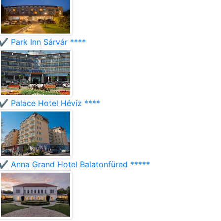
✔️ Park Inn Sárvár ****
✔️ Palace Hotel Hévíz ****
✔️ Anna Grand Hotel Balatonfüred *****