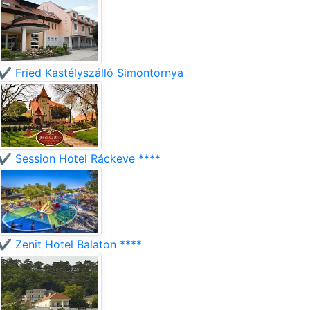
✔️ Fried Kastélyszálló Simontornya
✔️ Session Hotel Ráckeve ****
✔️ Zenit Hotel Balaton ****