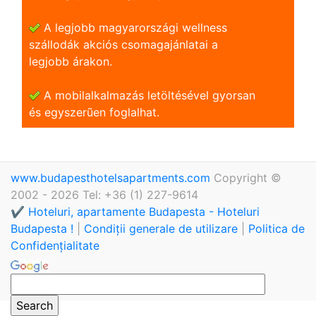
A legjobb magyarországi wellness
szállodák akciós csomagajánlatai a
legjobb árakon.
A mobilalkalmazás letöltésével gyorsan
és egyszerũen foglalhat.
www.budapesthotelsapartments.com
Copyright ©
2002 - 2026 Tel: +36 (1) 227-9614
✔️ Hoteluri, apartamente Budapesta - Hoteluri
Budapesta !
|
Condiții generale de utilizare
|
Politica de
Confidențialitate