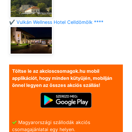
✔️ Vulkán Wellness Hotel Celldömölk ****
Töltse le az akcioscsomagok.hu mobil
applikációt, hogy minden kütyüjén, mobilján
önnel legyen az összes akciós szállás!
Magyarországi szállodák akciós
csomagajánlatai egy helyen.