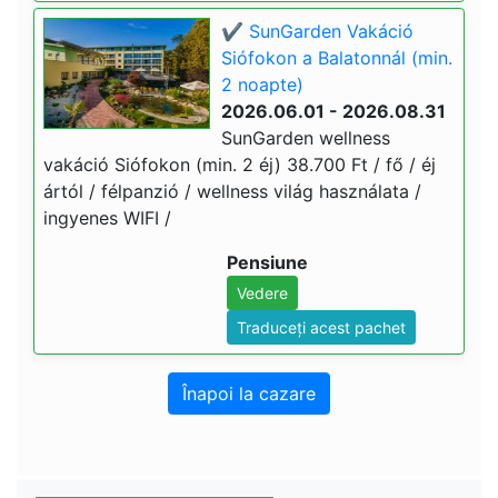
✔️ SunGarden Vakáció
Siófokon a Balatonnál (min.
2 noapte)
2026.06.01 - 2026.08.31
SunGarden wellness
vakáció Siófokon (min. 2 éj) 38.700 Ft / fő / éj
ártól / félpanzió / wellness világ használata /
ingyenes WIFI /
Pensiune
Vedere
Traduceți acest pachet
Înapoi la cazare