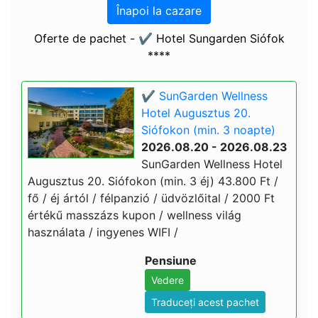
Înapoi la cazare
Oferte de pachet - ✔️ Hotel Sungarden Siófok
****
✔️ SunGarden Wellness
Hotel Augusztus 20.
Siófokon (min. 3 noapte)
2026.08.20 - 2026.08.23
SunGarden Wellness Hotel
Augusztus 20. Siófokon (min. 3 éj) 43.800 Ft /
fő / éj ártól / félpanzió / üdvözlőital / 2000 Ft
értékű masszázs kupon / wellness világ
használata / ingyenes WIFI /
Pensiune
Vedere
Traduceți acest pachet