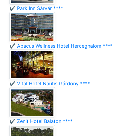
✔️ Park Inn Sárvár ****
✔️ Abacus Wellness Hotel Herceghalom ****
✔️ Vital Hotel Nautis Gárdony ****
✔️ Zenit Hotel Balaton ****