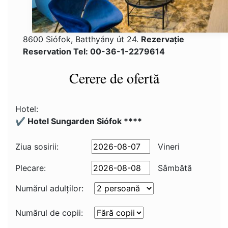
8600 Siófok, Batthyány út 24.
Rezervaţie
Reservation Tel: 00-36-1-2279614
Cerere de ofertă
Hotel:
✔️ Hotel Sungarden Siófok ****
Ziua sosirii:
Vineri
Plecare:
Sâmbătă
Numărul adulţilor:
Numărul de copii: