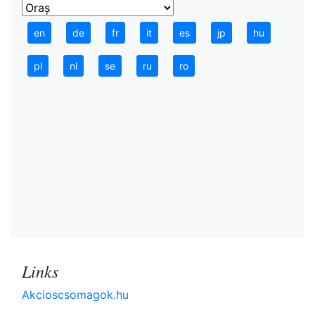
en
de
fr
it
es
jp
hu
pl
nl
se
ru
ro
Links
Akcioscsomagok.hu