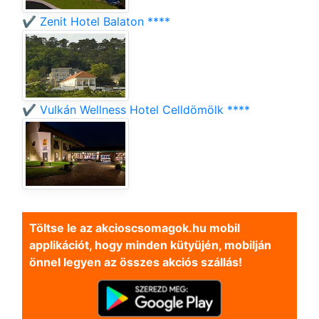
✔️ Zenit Hotel Balaton ****
✔️ Vulkán Wellness Hotel Celldömölk ****
Töltse le az akcioscsomagok.hu mobil
applikációt, hogy minden kütyüjén, mobilján
önnel legyen az összes akciós szállás!