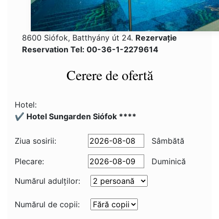
8600 Siófok, Batthyány út 24.
Rezervaţie
Reservation Tel: 00-36-1-2279614
Cerere de ofertă
Hotel:
✔️ Hotel Sungarden Siófok ****
Ziua sosirii:
Sâmbătă
Plecare:
Duminică
Numărul adulţilor:
Numărul de copii: