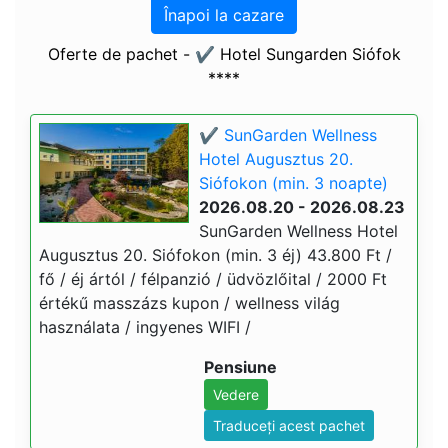
Înapoi la cazare
Oferte de pachet - ✔️ Hotel Sungarden Siófok
****
✔️ SunGarden Wellness
Hotel Augusztus 20.
Siófokon (min. 3 noapte)
2026.08.20 - 2026.08.23
SunGarden Wellness Hotel
Augusztus 20. Siófokon (min. 3 éj) 43.800 Ft /
fő / éj ártól / félpanzió / üdvözlőital / 2000 Ft
értékű masszázs kupon / wellness világ
használata / ingyenes WIFI /
Pensiune
Vedere
Traduceți acest pachet