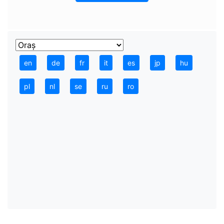
en
de
fr
it
es
jp
hu
pl
nl
se
ru
ro