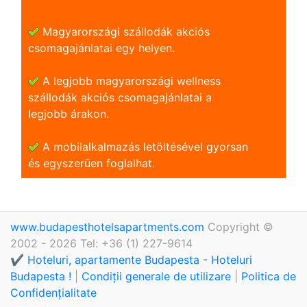
Magyarországi szállodák akciós
csomagajánlatai egy helyen.
A legjobb magyarországi wellness
szállodák akciós csomagajánlatai a
legjobb árakon.
A mobilalkalmazás letöltésével gyorsan
és egyszerũen foglalhat.
www.budapesthotelsapartments.com
Copyright ©
2002 - 2026 Tel: +36 (1) 227-9614
✔️ Hoteluri, apartamente Budapesta - Hoteluri
Budapesta !
|
Condiții generale de utilizare
|
Politica de
Confidențialitate