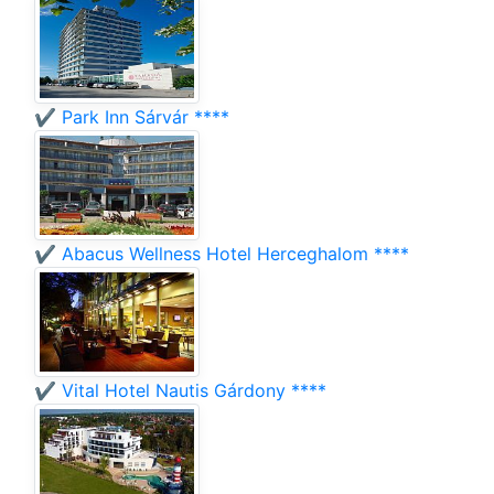
✔️ Park Inn Sárvár ****
✔️ Abacus Wellness Hotel Herceghalom ****
✔️ Vital Hotel Nautis Gárdony ****